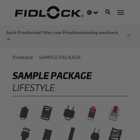
Direkt
zum
Navigation akti
Sprachumschalter
Navigati
Inhalt
Auch Privatkunde? Hier zum Privatkundenshop wechseln
×
→
Produkte
SAMPLE PACKAGE
SAMPLE PACKAGE
LIFESTYLE