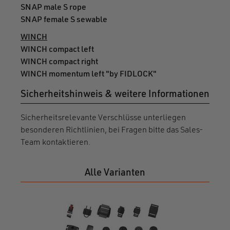
SNAP male S rope
SNAP female S sewable
WINCH
WINCH compact left
WINCH compact right
WINCH momentum left "by FIDLOCK"
Sicherheitshinweis & weitere Informationen
Sicherheitsrelevante Verschlüsse unterliegen
besonderen Richtlinien, bei Fragen bitte das Sales-
Team kontaktieren.
Alle Varianten
SAM
HEL
MUST