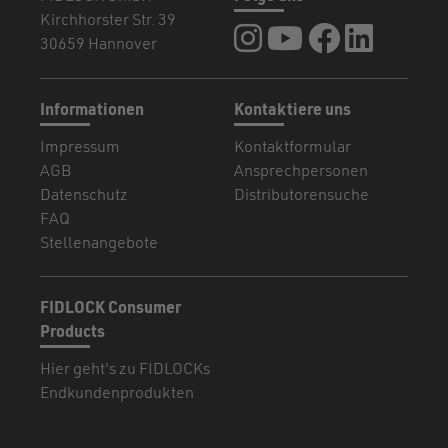
Kirchhorster Str. 39
FIDLOCK auf Instagram
FIDLOCK auf YouTub
FIDLOCK auf F
FIDLOCK a
30659 Hannover
Informationen
Kontaktiere uns
Impressum
Kontaktformular
AGB
Ansprechpersonen
Datenschutz
Distributorensuche
FAQ
Stellenangebote
FIDLOCK Consumer
Products
Hier geht's zu FIDLOCKs
Endkundenprodukten