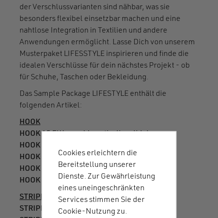
der Verschlussvarianten sind nähbar, was sie
besonders flexibel einsetzbar machen und eine
nahtlose Integration in Textilien und andere
Anwendungen ermöglicht. Lasse Dich von unserem
Musterpaket LIFESSTYLE inspirieren und finde die
idealen Verschlüsse für dein nächstes Projekt - ob
für Schuhe, Taschen oder Bekleidung.
Das Sample Package LIFESTYLE enthält die
folgenden Artikel:
HOOK
HOOK 15 FW sewable anti-slip-glidebar
HOOK 20 flat adjuster
Cookies erleichtern die
HOOK 20 tanka sewable X3
Bereitstellung unserer
HOOK 20 helmet buckle
Dienste. Zur Gewährleistung
HOOK 25 plastic transparent
eines uneingeschränkten
STRIPE
Services stimmen Sie der
STRIPE FW DR20
Cookie-Nutzung zu.