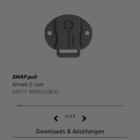
SNA
femal
0510
SNAP pull
female S rivet
05017-000022(BLK)
1/17
Downloads & Anleitungen