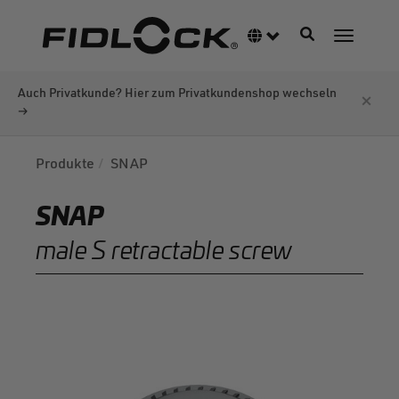
Direkt
zum
Navigation akti
Sprachumschalter
Navigati
Inhalt
Auch Privatkunde? Hier zum Privatkundenshop wechseln
×
→
Produkte
SNAP
SNAP
male S retractable screw