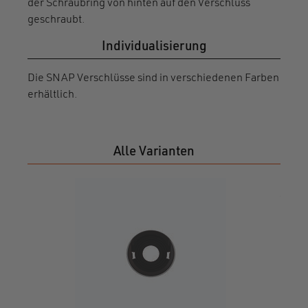
der Schraubring von hinten auf den Verschluss
geschraubt.
Individualisierung
Die SNAP Verschlüsse sind in verschiedenen Farben
erhältlich.
Alle Varianten
SNA
male 
0500