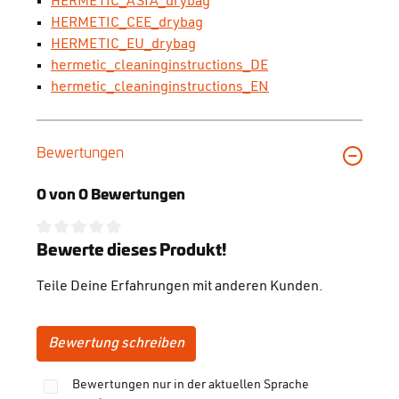
HERMETIC_ASIA_drybag
HERMETIC_CEE_drybag
HERMETIC_EU_drybag
hermetic_cleaninginstructions_DE
hermetic_cleaninginstructions_EN
Bewertungen
0 von 0 Bewertungen
Durchschnittliche Bewertung von 0 von 5 Sternen
Bewerte dieses Produkt!
Teile Deine Erfahrungen mit anderen Kunden.
Bewertung schreiben
Bewertungen nur in der aktuellen Sprache