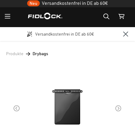
Versandkostenfrei in DE ab 60€
Neu
Versandkostenfrei in DE ab 60€
Zum Hauptinhalt springen
Produkte
Drybags
Bildergalerie überspringen