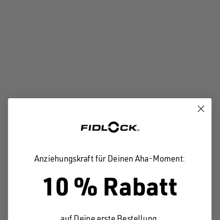
VACUUM phone case
VACUUM-MAGNETISCHE SMARTPHONE HÜLLE
(1)
Durchschnittliche Bewertung von 4.69 von 5 Sternen
29,99 €*
Details
Anziehungskraft für Deinen Aha-Moment:
10 % Rabatt
auf Deine erste Bestellung.