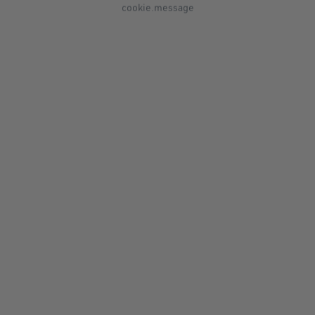
cookie.message
VACUUM uni phone patch
Universelle vakuum-magnetische
Smartphonehalterung zum Kleben
Durchschnittliche Bewertung von 5 von 5 Sternen
14,99 €*
Details