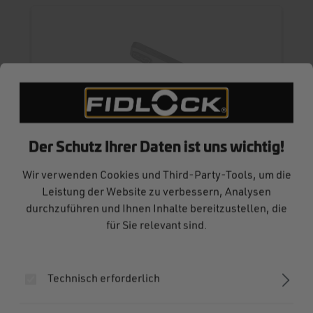
Der Schutz Ihrer Daten ist uns wichtig!
VACUUM handlebar base
Wir verwenden Cookies und Third-Party-Tools, um die
Leistung der Website zu verbessern, Analysen
Vakuum-magnetischer Smartphone-Halter für
durchzuführen und Ihnen Inhalte bereitzustellen, die
Lenker
für Sie relevant sind.
(4)
Durchschnittliche Bewertung von 5 von 5 Sternen
29,99 €*
Technisch erforderlich
In den Warenkorb