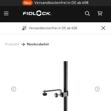
Versandkostenfrei in DE ab 60€
Neu
Versandkostenfrei in DE ab 60€
Zum Hauptinhalt springen
Produkte
Musikzubehör
Bildergalerie überspringen