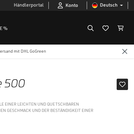
Händlerportal
Deutsch
Konto
E %
ersand mit DHL GoGreen
e 500
ILE EINER LEICHTEN UND QUETSCHBAREN
NEN GESCHMACK UND DER BESTÄNDIGKEIT EINER