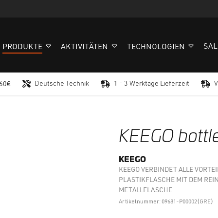
SAL
PRODUKTE
AKTIVITÄTEN
TECHNOLOGIEN
Deutsche Technik
1 - 3 Werktage Lieferzeit
V
 60€
KEEGO bottl
KEEGO
KEEGO VERBINDET ALLE VORTE
PLASTIKFLASCHE MIT DEM REI
METALLFLASCHE
Artikelnummer: 09681-P00002(GRE)