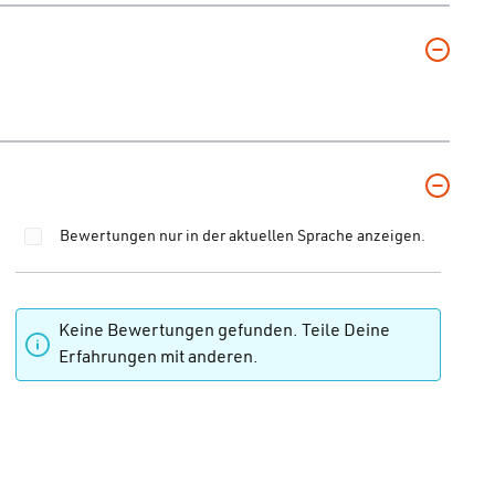
Bewertungen nur in der aktuellen Sprache anzeigen.
 von 0 von 5 Sternen
Keine Bewertungen gefunden. Teile Deine
Erfahrungen mit anderen.