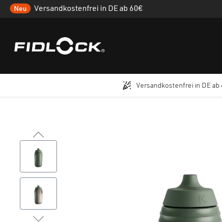
Versandkostenfrei in DE ab 60€
Neu
Versandkostenfrei in DE ab
 Hauptinhalt springen
Zur Suche springen
Zur Hauptnavigation springen
Bildergalerie überspringen