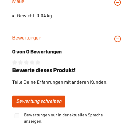
Maße
Gewicht: 0.04 kg
Bewertungen
0 von 0 Bewertungen
Durchschnittliche Bewertung von 0 von 5 Sternen
Bewerte dieses Produkt!
Teile Deine Erfahrungen mit anderen Kunden.
Bewertung schreiben
Bewertungen nur in der aktuellen Sprache
anzeigen.