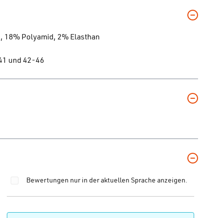
n, 18% Polyamid, 2% Elasthan
-41 und 42-46
Bewertungen nur in der aktuellen Sprache anzeigen.
 von 0 von 5 Sternen