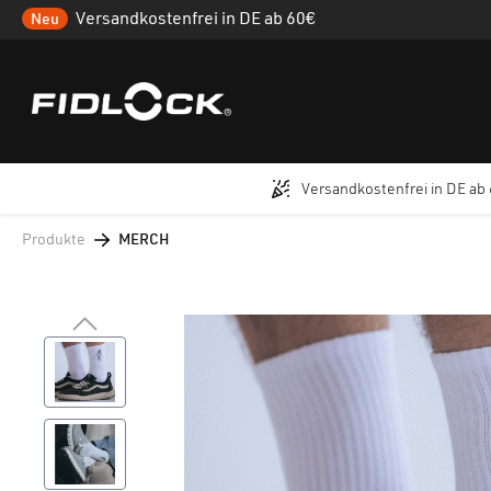
Versandkostenfrei in DE ab 60€
Neu
Versandkostenfrei in DE ab
 Hauptinhalt springen
Zur Suche springen
Zur Hauptnavigation springen
Produkte
MERCH
Bildergalerie überspringen