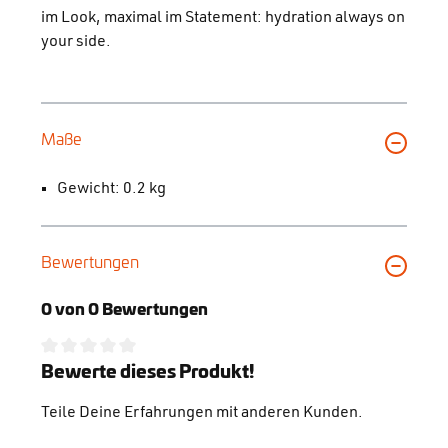
im Look, maximal im Statement: hydration always on
your side.
Maße
Gewicht: 0.2 kg
Bewertungen
0 von 0 Bewertungen
Durchschnittliche Bewertung von 0 von 5 Sternen
Bewerte dieses Produkt!
Teile Deine Erfahrungen mit anderen Kunden.