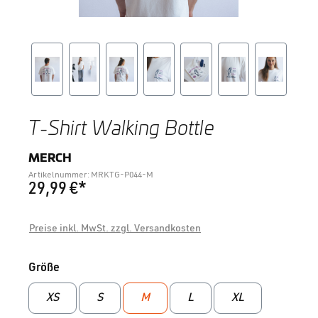
T-Shirt Walking Bottle
MERCH
Artikelnummer: MRKTG-P044-M
29,99 €*
Preise inkl. MwSt. zzgl. Versandkosten
auswählen
Größe
XS
S
M
L
XL