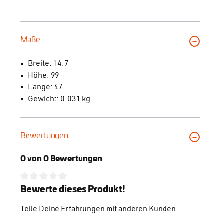
Maße
Breite: 14.7
Höhe: 99
Länge: 47
Gewicht: 0.031 kg
Bewertungen
0 von 0 Bewertungen
Durchschnittliche Bewertung von 0 von 5 Sternen
Bewerte dieses Produkt!
Teile Deine Erfahrungen mit anderen Kunden.