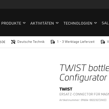
SAL
PRODUKTE
AKTIVITÄTEN
TECHNOLOGIEN
Deutsche Technik
1 - 3 Werktage Lieferzeit
V
 60€
TWIST bottle
Configurator
TWIST
ERSATZ-CONNECTOR FÜR MAG
Artikelnummer: 09604-002232(SND)