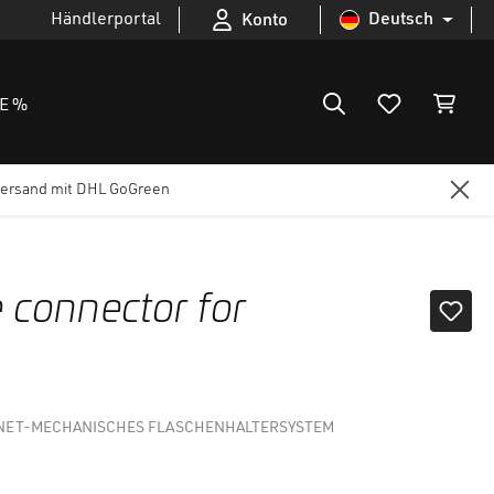
Händlerportal
Deutsch
Konto
E %
ersand mit DHL GoGreen
 connector for
NET-MECHANISCHES FLASCHENHALTERSYSTEM