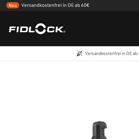
Versandkostenfrei in DE ab 60€
Neu
Versandkostenfrei in DE ab
 Hauptinhalt springen
Zur Suche springen
Zur Hauptnavigation springen
Bildergalerie überspringen