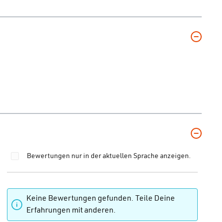
Bewertungen nur in der aktuellen Sprache anzeigen.
 von 0 von 5 Sternen
Keine Bewertungen gefunden. Teile Deine
Erfahrungen mit anderen.