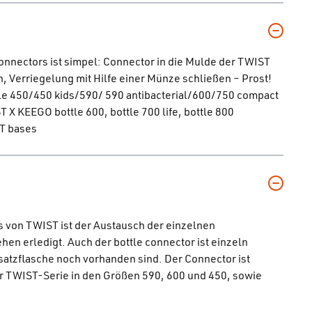
nnectors ist simpel: Connector in die Mulde der TWIST
, Verriegelung mit Hilfe einer Münze schließen – Prost!
tle 450/450 kids/590/ 590 antibacterial/600/750 compact
T X KEEGO bottle 600, bottle 700 life, bottle 800
ST bases
 von TWIST ist der Austausch der einzelnen
 erledigt. Auch der bottle connector ist einzeln
satzflasche noch vorhanden sind. Der Connector ist
er TWIST-Serie in den Größen 590, 600 und 450, sowie