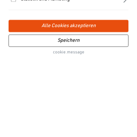
49,99 €
Zurück
Zur Farbauswahl
Alle Cookies akzeptieren
Speichern
Versandkostenfrei in DE ab 60€
cookie.message
Deutsche Technik
1 - 3 Werktage Lieferzeit
Versand mit DHL GoGreen
Beschreibung
Color up your life!