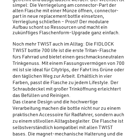
simpel: Die Verriegelung am connector-Part der
alten Flasche mit einer Münze öffnen, connector-
part in neue replacement bottle einsetzen,
Verrieglung schließen – Prost! Der modulare
Aufbau schont so Ressourcen und macht ein
zukünftiges Flaschenform-Upgrade ganz einfach.
Noch mehr TWIST auch im Alltag: Die FIDLOCK
TWIST bottle 700 life ist die erste Tritan-Flasche
fürs Fahrrad und bietet einen geschmacksneutralen
Trinkgenuss. Mit einem Fassungsvermögen von 700
ml ist sie ideal für Citytrips, der Fahrt ins Grüne oder
den täglichen Weg zur Arbeit. Erhältlich in vier
Farben, passt die Flasche zu jedem Lifestyle. Der
Schraubdeckel mit großer Trinköffnung erleichtert
das Befüllen und Reinigen.
Das cleane Design und die hochwertige
Verarbeitung machen die bottle nicht nur zu einem
praktischen Accessoire für Radfahrer, sondern auch
zu einem stilvollen Alltagsbegleiter. Die Flasche ist
selbstverständlich kompatibel mit allen TWIST
bases. Die magnet-mechanische Halterung und die