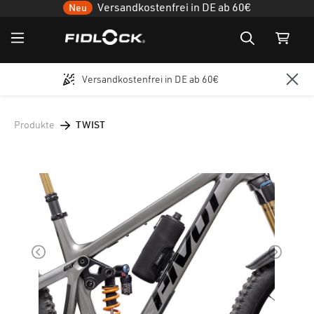
Versandkostenfrei in DE ab 60€
Neu
Versandkostenfrei in DE ab 60€
Zum Hauptinhalt springen
Produkte
TWIST
Bildergalerie überspringen