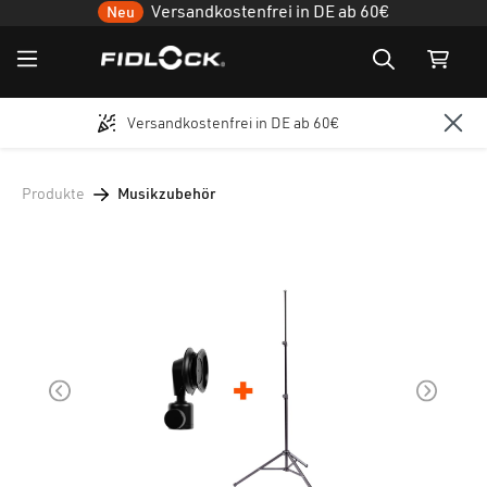
Versandkostenfrei in DE ab 60€
Neu
Versandkostenfrei in DE ab 60€
Zum Hauptinhalt springen
Produkte
Musikzubehör
Bildergalerie überspringen