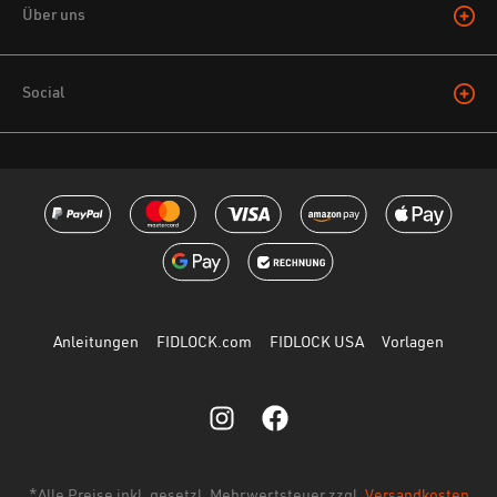
Bewertung mit 5 von 5 Sternen
Über uns
super - und super gerade
Bin sehr zufrieden - auf Grund von
Lieferschwierigkeiten hab ich einiges mit dem
Social
Vacuum-KlebePad und anderen Covern für mein
iPhone 17 ausprobiert. Naja, das hält zwar, aber
richtig gerade hab ich's nicht hinbekommen. Jetzt
ist alles schön auf Linie und obendrein auch noch
sehr gut an den kannten geschützt!
12. Mai 2026 04:55
Anleitungen
FIDLOCK.com
FIDLOCK USA
Vorlagen
Bewertung mit 5 von 5 Sternen
Hülle kommt vermutlich eh nie
Seit September 2025 warte ich nun. Ich glaube
nach acht Monaten, dass das Ding nicht mehr
*Alle Preise inkl. gesetzl. Mehrwertsteuer zzgl.
Versandkosten