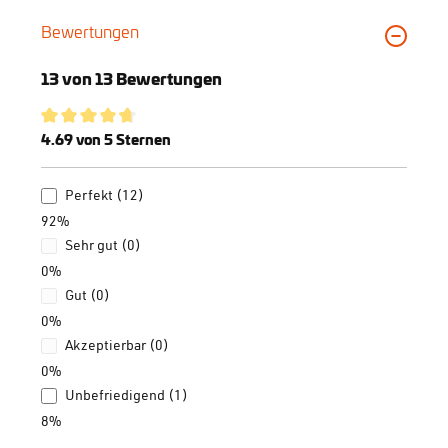
Bewertungen
13 von 13 Bewertungen
Durchschnittliche Bewertung von 4.69 von 5 Sternen
4.69 von 5 Sternen
Perfekt (12)
92%
Sehr gut (0)
0%
Gut (0)
0%
Akzeptierbar (0)
0%
Unbefriedigend (1)
8%