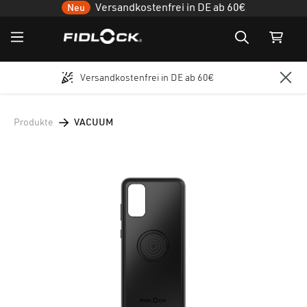
Versandkostenfrei in DE ab 60€
Neu
Versandkostenfrei in DE ab 60€
Zum Hauptinhalt springen
Produkte
VACUUM
Bildergalerie überspringen