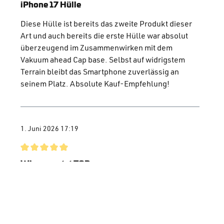
Bewertung mit 5 von 5 Sternen
iPhone 17 Hülle
Diese Hülle ist bereits das zweite Produkt dieser
Art und auch bereits die erste Hülle war absolut
überzeugend im Zusammenwirken mit dem
Vakuum ahead Cap base. Selbst auf widrigstem
Terrain bleibt das Smartphone zuverlässig an
seinem Platz. Absolute Kauf-Empfehlung!
1. Juni 2026 17:19
Bewertung mit 5 von 5 Sternen
Wie erwartet TOP
Die Hülle passt perfekt zum entsprechenden
IPhone 17Pro und lässt mich (endlich) das Gerät
wieder am Fahrrad nutzen.