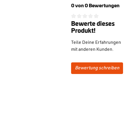
0 von 0 Bewertungen
Bewerte dieses
Durchschnittliche Bewertung
Produkt!
Teile Deine Erfahrungen
mit anderen Kunden.
Bewertung schreiben