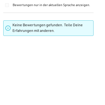
Bewertungen nur in der aktuellen Sprache anzeigen.
 von 0 von 5 Sternen
Keine Bewertungen gefunden. Teile Deine
Erfahrungen mit anderen.