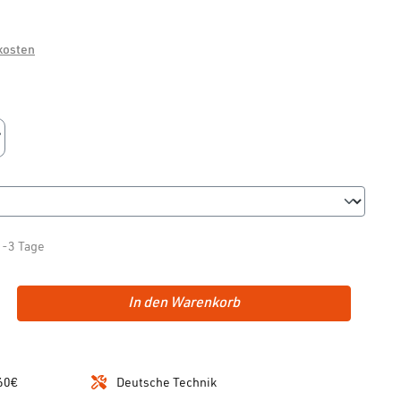
dkosten
n
ption ist zurzeit nicht verfügbar.)
1-3 Tage
In den Warenkorb
60€
Deutsche Technik