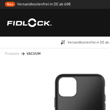
Versandkostenfrei in DE ab 60€
Neu
Versandkostenfrei in DE ab
 Hauptinhalt springen
Zur Suche springen
Zur Hauptnavigation springen
Produkte
VACUUM
Bildergalerie überspringen