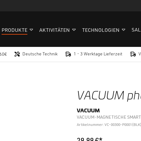
SAL
PRODUKTE
AKTIVITÄTEN
TECHNOLOGIEN
Deutsche Technik
1 - 3 Werktage Lieferzeit
V
 60€
VACUUM pho
VACUUM
VACUUM-MAGNETISCHE SMART
Artikelnummer: VC-00300-P0001(BLK