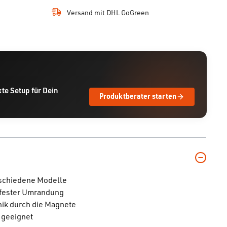
Versand mit DHL GoGreen
kte Setup für Dein
Produktberater starten
schiedene Modelle
ßfester Umrandung
nik durch die Magnete
n geeignet