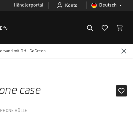
Händlerportal
Deutsch
Konto
E %
ersand mit DHL GoGreen
ne case
PHONE HÜLLE
)