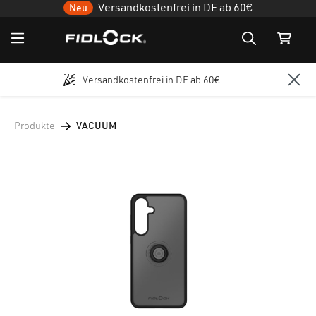
Versandkostenfrei in DE ab 60€
Neu
Versandkostenfrei in DE ab 60€
Zum Hauptinhalt springen
Produkte
VACUUM
Bildergalerie überspringen