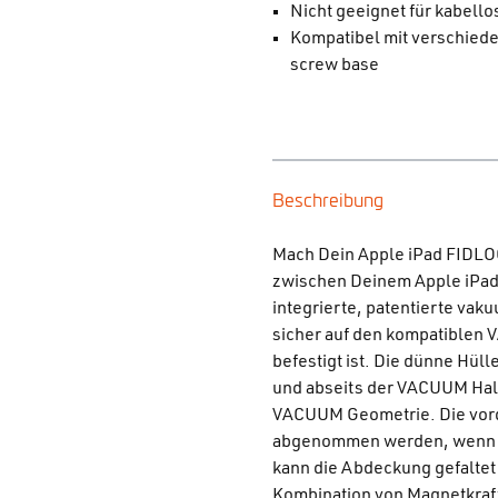
Nicht geeignet für kabell
Kompatibel mit verschie
screw base
Beschreibung
Mach Dein Apple iPad FIDLOC
zwischen Deinem Apple iPa
integrierte, patentierte vak
sicher auf den kompatiblen 
befestigt ist. Die dünne Hüll
und abseits der VACUUM Halte
VACUUM Geometrie. Die vord
abgenommen werden, wenn si
kann die Abdeckung gefaltet
Kombination von Magnetkraft