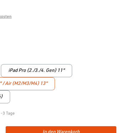
dkosten
iPad Pro (2./3./4. Gen) 11"
t zurzeit nicht verfügbar.)
9" / Air (M2/M3/M4) 13"
6)
1-3 Tage
In den Warenkorb