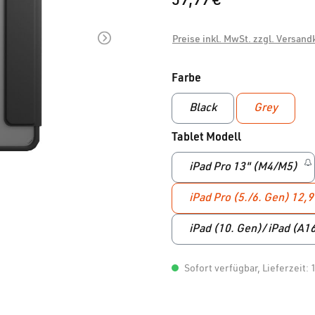
59,99 €*
Preise inkl. MwSt. zzgl. Versan
auswählen
Farbe
Black
Grey
auswählen
Tablet Modell
iPad Pro 13" (M4/M5)
(Diese Option is
iPad Pro (5./6. Gen) 12,
iPad (10. Gen)/ iPad (A1
Sofort verfügbar, Lieferzeit: 