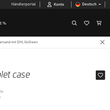
Händlerportal
Deutsch
Konto
E %
ersand mit DHL GoGreen
et case
le
)