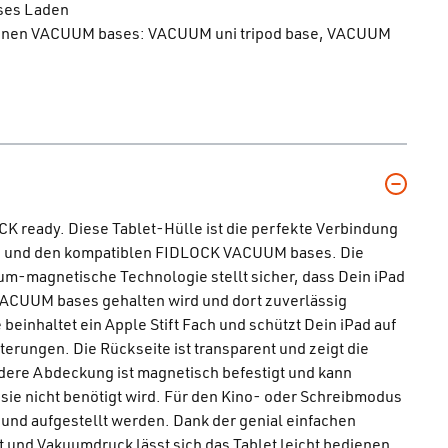
oses Laden
denen VACUUM bases: VACUUM uni tripod base, VACUUM
K ready. Diese Tablet-Hülle ist die perfekte Verbindung
d und den kompatiblen FIDLOCK VACUUM bases. Die
uum-magnetische Technologie stellt sicher, dass Dein iPad
VACUUM bases gehalten wird und dort zuverlässig
e beinhaltet ein Apple Stift Fach und schützt Dein iPad auf
rungen. Die Rückseite ist transparent und zeigt die
ere Abdeckung ist magnetisch befestigt und kann
e nicht benötigt wird. Für den Kino- oder Schreibmodus
 und aufgestellt werden. Dank der genial einfachen
 und Vakuumdruck lässt sich das Tablet leicht bedienen