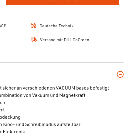
60€
Deutsche Technik
Versand mit DHL GoGreen
st sicher an verschiedenen VACUUM bases befestigt
Kombination von Vakuum und Magnetkraft
ach
ert
Abdeckung
n Kino- und Schreibmodus aufstellbar
r Elektronik