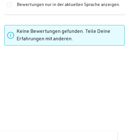
Bewertungen nur in der aktuellen Sprache anzeigen.
 von 0 von 5 Sternen
Keine Bewertungen gefunden. Teile Deine
Erfahrungen mit anderen.