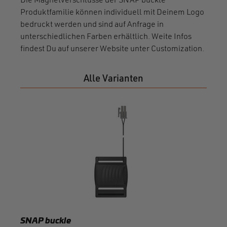
Die Magnetverschlüsse der SNAP buckle
Produktfamilie können individuell mit Deinem Logo
bedruckt werden und sind auf Anfrage in
unterschiedlichen Farben erhältlich. Weite Infos
findest Du auf unserer Website unter Customization.
Alle Varianten
SNAP
comb
F601
SNAP buckle