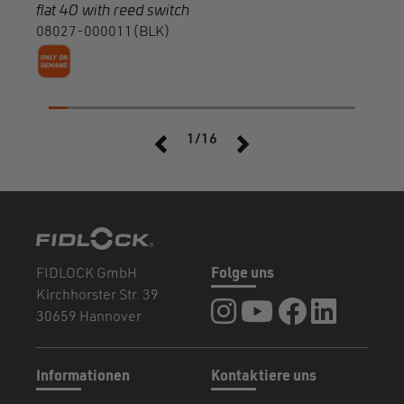
flat 40 with reed switch
08027-000011(BLK)
1/16
FIDLOCK GmbH
Folge uns
Kirchhorster Str. 39
FIDLOCK auf Instagram
FIDLOCK auf YouTub
FIDLOCK auf F
FIDLOCK a
30659 Hannover
Informationen
Kontaktiere uns