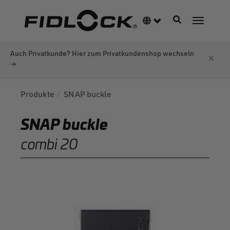
Direkt
zum
Navigation akti
Sprachumschalter
Navigati
Inhalt
Auch Privatkunde? Hier zum Privatkundenshop wechseln
×
→
Produkte
SNAP buckle
SNAP buckle
combi 20