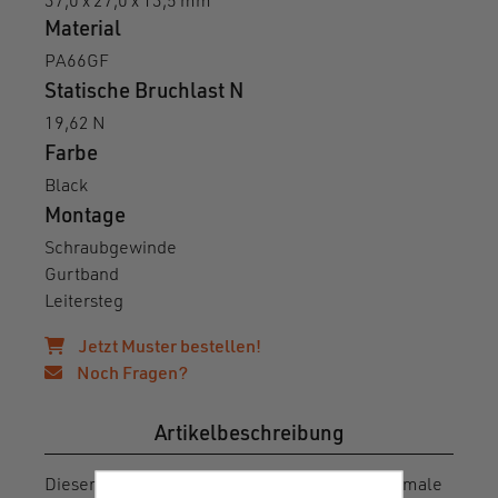
37,0 x 27,0 x 13,5 mm
Material
PA66GF
Statische Bruchlast N
19,62 N
Farbe
Black
Montage
Schraubgewinde
Gurtband
Leitersteg
Jetzt Muster bestellen!
Noch Fragen?
Artikelbeschreibung
Dieser Verschluss wurde konzipiert, um das female