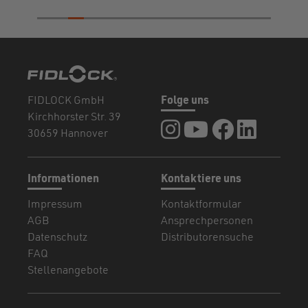
FIDLOCK GmbH
Folge uns
Kirchhorster Str. 39
FIDLOCK auf Instagram
FIDLOCK auf YouTub
FIDLOCK auf F
FIDLOCK a
30659 Hannover
Informationen
Kontaktiere uns
Impressum
Kontaktformular
AGB
Ansprechpersonen
Datenschutz
Distributorensuche
FAQ
Stellenangebote