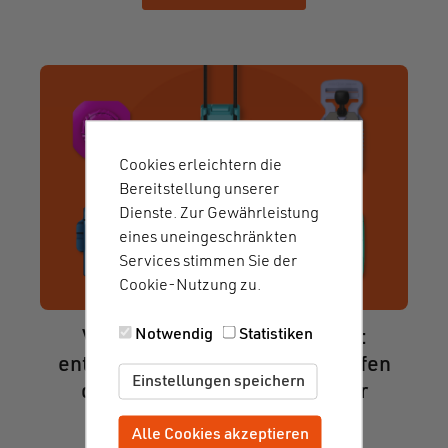
Cookies erleichtern die
Bereitstellung unserer
Dienste. Zur Gewährleistung
eines uneingeschränkten
Services stimmen Sie der
Cookie-Nutzung zu.
Notwendig
Statistiken
Vom Look bis zur Technologie:
entdecke die verschiedenen Stufen
Einstellungen speichern
der Individualisierung unserer
Verschlüsse
Alle Cookies akzeptieren
Zustimmung zurückziehen