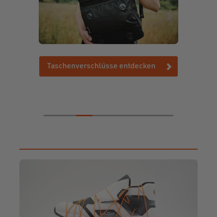
ken
Taschenverschlüsse entdecken
Trans