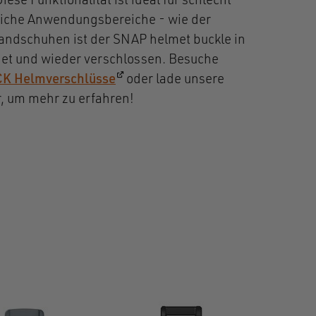
Diese Funktionalität ist ideal für schlecht
iche Anwendungsbereiche - wie der
andschuhen ist der SNAP helmet buckle in
et und wieder verschlossen. Besuche
(öffnet in einem neuen Fenster)
K Helmverschlüsse
oder lade unsere
 einem neuen Fenster)
, um mehr zu erfahren!