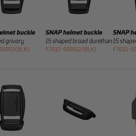
elmet buckle
SNAP helmet buckle
SNAP he
d grivory
15 shaped broad durethan
15 shape
00002(BLK)
F7032-000002(BLK)
F7033-0