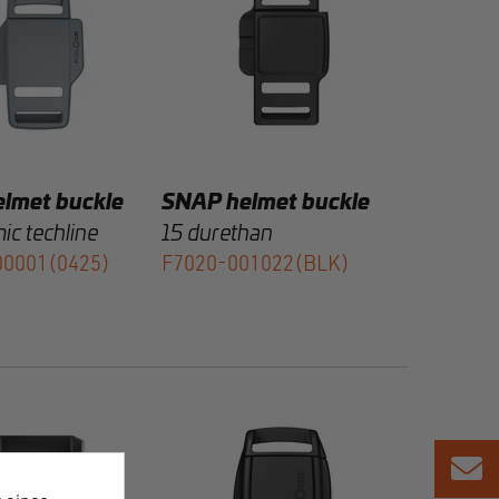
lmet buckle
SNAP helmet buckle
ic techline
15 durethan
00001(0425)
F7020-001022(BLK)
Kon