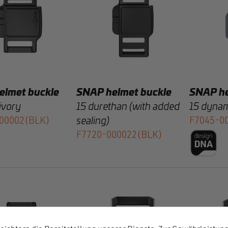
elmet buckle
SNAP helmet buckle
SNAP he
ivory
15 durethan (with added
15 dynam
00002(BLK)
sealing)
F7045-0
F7720-000022(BLK)