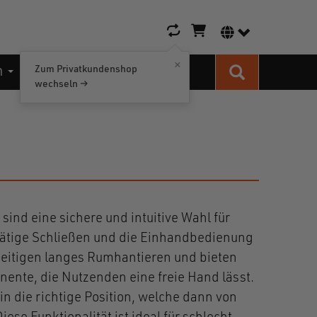
Warenkorb-Icon
Sprachumschalt
×
n
Kontakt
Zum Privatkundenshop
Suche
wechseln →
ind eine sichere und intuitive Wahl für
tätige Schließen und die Einhandbedienung
eitigen langes Rumhantieren und bieten
ente, die Nutzenden eine freie Hand lässt.
in die richtige Position, welche dann von