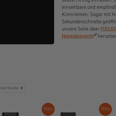
selbst richtig einrasten. 
einsehbare und empfindl
Kinnriemen. Sogar mit H
Sekundenschnelle geöffn
unsere Seite über
FIDLOC
(öffnet in
Helmübersicht
herunter
lmet buckle