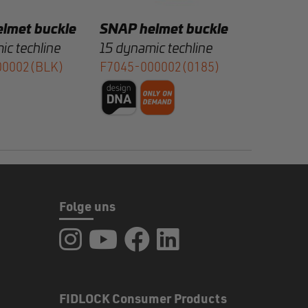
lmet buckle
SNAP helmet buckle
ic techline
15 dynamic techline
00002(BLK)
F7045-000002(0185)
Folge uns
FIDLOCK auf Instagram
FIDLOCK auf YouTube
FIDLOCK auf Facebook
FIDLOCK auf LinkedIn
FIDLOCK Consumer Products