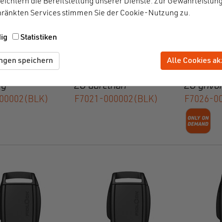
eichtern die Bereitstellung unserer Dienste. Zur Gewährleistun
ränkten Services stimmen Sie der Cookie-Nutzung zu.
ig
Statistiken
Alle Cookies ak
Zustimmung zu
ungen speichern
elmet buckle
SNAP helmet buckle
SNAP he
ry
20 durethan
20 grivo
00002(BLK)
F7021-000002(BLK)
F7026-0