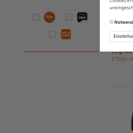
Cookies erl
uneingesch
Notwend
Einstell
SNAP h
15 grivo
F7024-0