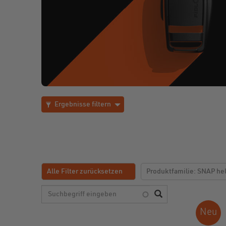
Ergebnisse filtern
Alle Filter zurücksetzen
Produktfamilie: SNAP he