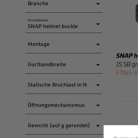
Branche
Produktfamilie
Montage
SNAP h
Gurtbandbreite
15 SB gr
F7044-0
Statische Bruchlast in N
Öffnungsmechanismus
Gewicht (auf g gerundet)