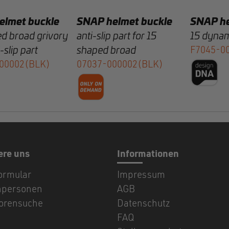
elmet buckle
SNAP helmet buckle
SNAP he
d broad grivory
anti-slip part for 15
15 dynam
-slip part
shaped broad
F7045-0
00002(BLK)
07037-000002(BLK)
ere uns
Informationen
ormular
Impressum
hpersonen
AGB
torensuche
Datenschutz
FAQ