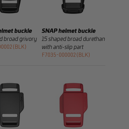
lmet buckle
SNAP helmet buckle
d broad grivory
15 shaped broad durethan
00002(BLK)
with anti-slip part
F7035-000002(BLK)