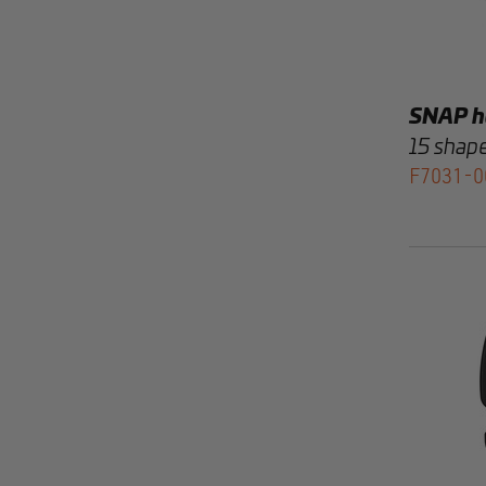
SNAP h
15 shape
F7031-0