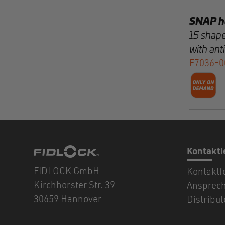
SNAP h
15 shape
with anti
F7036-0
Kontakti
FIDLOCK GmbH
Kontaktf
Kirchhorster Str. 39
Ansprec
30659 Hannover
Distribu