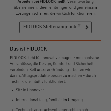
Arbeiten bei FIDLOCK heißt:
Verantwortung
übernehmen, Ideen einbringen und gemeinsam
Lösungen schaffen, die wirklich funktionieren.
(öffnet in eine
(öffnet in eine
FIDLOCK Stellenangebote
Das ist FIDLOCK
FIDLOCK steht für innovative magnet-mechanische
Verschlüsse, die Design, Komfort und Sicherheit
verbinden. Seit unserer Gründung arbeiten wir
daran, Alltagsprodukte besser zu machen – durch
Technik, die intuitiv funktioniert.
Sitz in Hannover
International tätig, familiär im Umgang
Technisch anspruchsvoll, menschlich nah