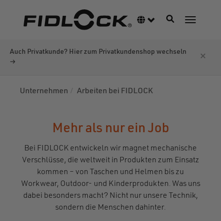
Direkt
zum
Navigation akti
Sprachumschalter
Navigati
Inhalt
Auch Privatkunde? Hier zum Privatkundenshop wechseln
×
→
Unternehmen
Arbeiten bei FIDLOCK
Mehr als nur ein Job
Bei FIDLOCK entwickeln wir magnet mechanische
Verschlüsse, die weltweit in Produkten zum Einsatz
kommen – von Taschen und Helmen bis zu
Workwear, Outdoor- und Kinderprodukten. Was uns
dabei besonders macht? Nicht nur unsere Technik,
sondern die Menschen dahinter.