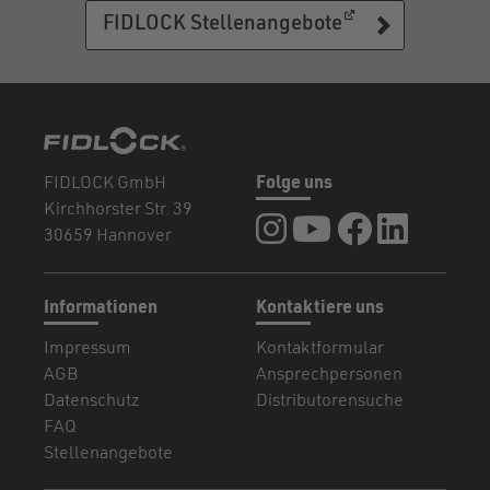
(öffnet in eine
(öffnet in eine
FIDLOCK Stellenangebote
FIDLOCK GmbH
Folge uns
Kirchhorster Str. 39
FIDLOCK auf Instagram
FIDLOCK auf YouTub
FIDLOCK auf F
FIDLOCK a
30659 Hannover
Informationen
Kontaktiere uns
Impressum
Kontaktformular
AGB
Ansprechpersonen
Datenschutz
Distributorensuche
FAQ
Stellenangebote