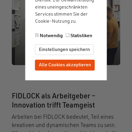
Dienste. Zur Gewährleistung
eines uneingeschränkten
Services stimmen Sie der
Cookie-Nutzung zu.
Notwendig
Statistiken
Einstellungen speichern
Alle Cookies akzeptieren
Zustimmung zurückziehen
FIDLOCK als Arbeitgeber –
Innovation trifft Teamgeist
Arbeiten bei FIDLOCK bedeutet, Teil eines
kreativen und dynamischen Teams zu sein.