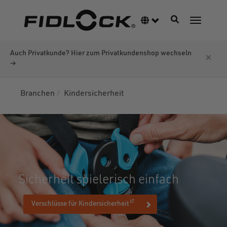
Direkt
zum
Navigation akti
Sprachumschalter
Navigati
Inhalt
Auch Privatkunde? Hier zum Privatkundenshop wechseln
×
→
Branchen
Kindersicherheit
Sicherheit spielerisch einfach
(öffnet in einem neuen Fenster)
Verschlüsse für Kindersicherheit