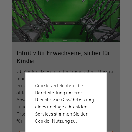
Intuitiv für Erwachsene, sicher für
Kinder
Ob Kindersitz, Helm oder Tragesystem: Unsere
magnet-mechanischen Verschlüsse
Cookies erleichtern die
ermöglichen sichere, intuitive und
Bereitstellung unserer
alltagstaugliche Lösungen in realen
Dienste. Zur Gewährleistung
Anwendungen.
eines uneingeschränkten
Erfahre, wie Marken weltweit Child-Safety-
Services stimmen Sie der
Produkte entwickeln, die Vertrauen schaffen –
Cookie-Nutzung zu.
für Kinder und Eltern gleichermaßen.