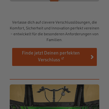
Verlasse dich auf clevere Verschlusslösungen, die
Komfort, Sicherheit und Innovation perfekt vereinen
– entwickelt für die besonderen Anforderungen von
Familien.
Finde jetzt Deinen perfekten
(opens in a new windo
(öffnet in einem neuen 
Verschluss
Bild