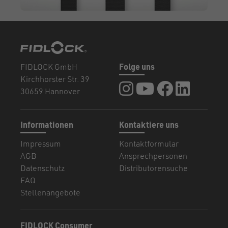
FIDLOCK GmbH
Folge uns
Kirchhorster Str. 39
FIDLOCK auf Instagram
FIDLOCK auf YouTub
FIDLOCK auf F
FIDLOCK a
30659 Hannover
Informationen
Kontaktiere uns
Impressum
Kontaktformular
AGB
Ansprechpersonen
Datenschutz
Distributorensuche
FAQ
Stellenangebote
FIDLOCK Consumer