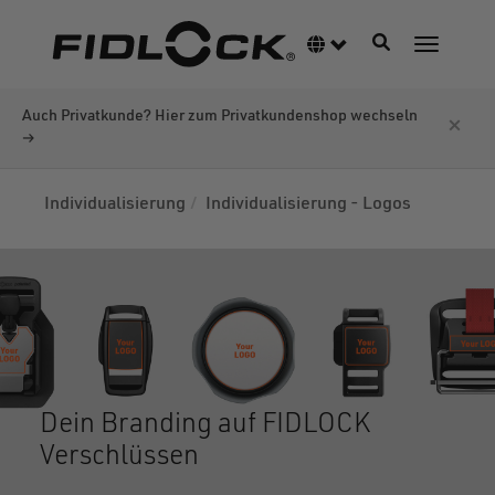
Direkt
zum
Navigation akti
Sprachumschalter
Navigati
Inhalt
Auch Privatkunde? Hier zum Privatkundenshop wechseln
×
→
Individualisierung
Individualisierung - Logos
Dein Branding auf FIDLOCK
Verschlüssen