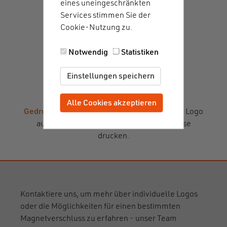
eines uneingeschränkten
Services stimmen Sie der
Cookie-Nutzung zu.
Notwendig
Statistiken
Einstellungen speichern
Alle Cookies akzeptieren
Zustimmung zurückziehen
Gedrucktes Logo
:
Alternativ können wir Dein Logo
auf die meisten unserer Magnetverschlüsse
drucken.
Kontaktiere uns, um mehr über individuelle Logos
oder die Möglichkeiten für einen bestimmten
Magnetverschluss zu erfahren - unser Team