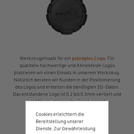
Werkzeugeinsatz für ein
geprägtes Logo
:
Für
qualitativ hochwertige und Abriebfeste Logos
platzieren wir einen Einsatz in unserem Werkzeug.
Natürlich beraten wir Kunden in der Positionierung
des Logos und erstellen die benötigten 3D-Daten.
Das entstandene Logo ist 0.2 bis 0.3mm vertieft und
wird für ein glänzendes Finish poliert.
Cookies erleichtern die
Bereitstellung unserer
Dienste. Zur Gewährleistung