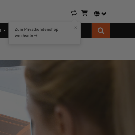
Warenkorb-Icon
Sprachumschalt
×
n
Kontakt
Zum Privatkundenshop
Suche
wechseln →