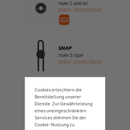
SNAP
male S rope
05047-000002(BLK)
SNAP
male M 50 adjuster
05761-M00001(BLK)
Cookies erleichtern die
Bereitstellung unserer
Dienste. Zur Gewährleistung
eines uneingeschränkten
Services stimmen Sie der
SNAP
Cookie-Nutzung zu.
male M sewable