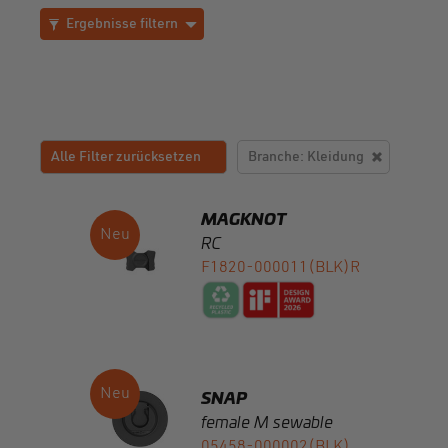
Alle Filter zurücksetzen
Branche: Kleidung
Branche
MAGKNOT
RC
F1820-000011(BLK)R
Produktfamilie
Montage
SNAP
Gurtbandbreite
female M sewable
05458-000002(BLK)
Statische Bruchlast in N