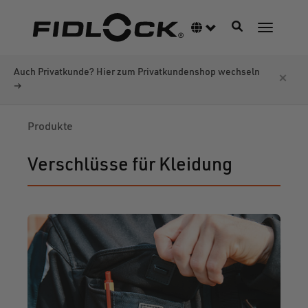
Direkt
zum
Navigation akti
Sprachumschalter
Navigati
Inhalt
Produkte
Verschlüsse für Kleidung