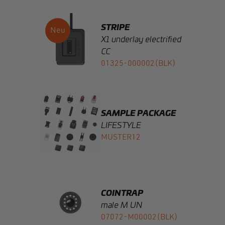
X1 underlay electrified
CC
01325-000002(BLK)
SAMPLE PACKAGE
LIFESTYLE
MUSTER12
COINTRAP
male M UN
07072-M00002(BLK)