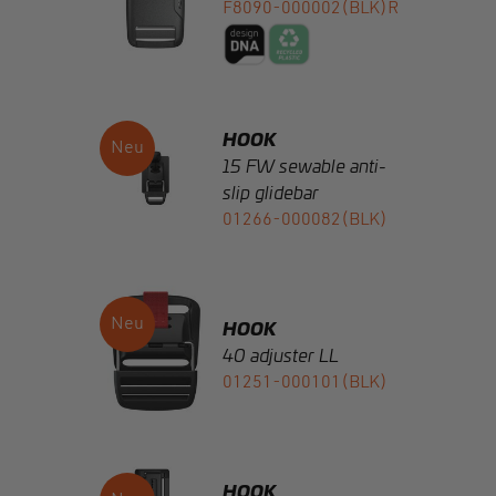
HOOK
15 FW sewable anti-
slip glidebar
01266-000082(BLK)
HOOK
40 adjuster LL
01251-000101(BLK)
HOOK
25 belt multi strap
FH-42726-
000002(BLK)