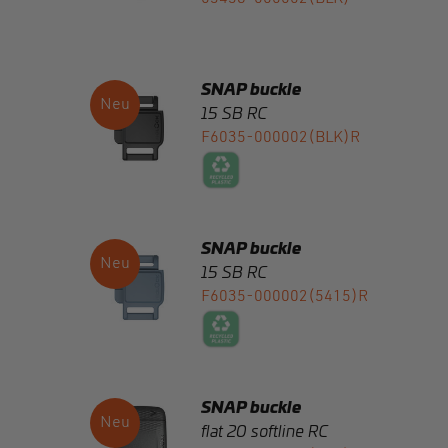
SNAP buckle
Öffnungsmechanismus
15 SB RC
F6035-000002(BLK)R
Gewicht (auf g gerundet)
SNAP buckle
15 SB RC
F6035-000002(5415)R
SNAP buckle
flat 20 softline RC
F8090-000002(BLK)R