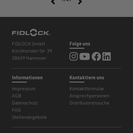
1/41
FIDLOCK GmbH
Folge uns
Kirchhorster Str. 39
FIDLOCK auf Instagram
FIDLOCK auf YouTub
FIDLOCK auf F
FIDLOCK a
30659 Hannover
Informationen
Kontaktiere uns
Impressum
Kontaktformular
AGB
Ansprechpersonen
Datenschutz
Distributorensuche
FAQ
Stellenangebote