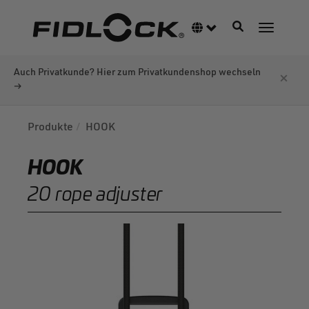
Direkt
zum
Navigation akti
Sprachumschalter
Navigati
Inhalt
Auch Privatkunde? Hier zum Privatkundenshop wechseln
×
→
Produkte
HOOK
HOOK
20 rope adjuster