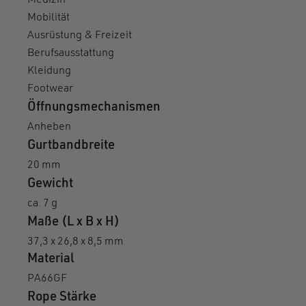
Medizin
Mobilität
Ausrüstung & Freizeit
Berufsausstattung
Kleidung
Footwear
Öffnungsmechanismen
Anheben
Gurtbandbreite
20 mm
Gewicht
ca. 7 g
Maße (L x B x H)
37,3 x 26,8 x 8,5 mm
Material
PA66GF
Rope Stärke