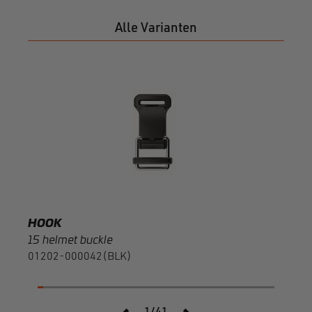
Alle Varianten
HOO
20 r
F120
HOOK
15 helmet buckle
01202-000042(BLK)