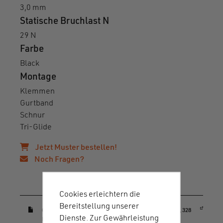
3,0 mm
Statische Bruchlast N
29 N
Farbe
Black
Montage
Klemmen
Gurtband
Schnur
Tri-Glide
Jetzt Muster bestellen!
Noch Fragen?
Downloads & Anleitungen
Cookies erleichtern die
Bereitstellung unserer
(öffnet in einem neuen Fenster)
01227_HOOK_20_rope_adjuster_datasheet.pdf (PDF, 328
Dienste. Zur Gewährleistung
KB)