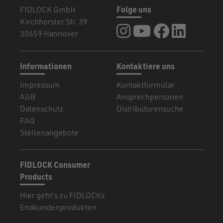
FIDLOCK GmbH
Folge uns
Kirchhorster Str. 39
FIDLOCK auf Instagram
FIDLOCK auf YouTub
FIDLOCK auf F
FIDLOCK a
30659 Hannover
Informationen
Kontaktiere uns
Impressum
Kontaktformular
AGB
Ansprechpersonen
Datenschutz
Distributorensuche
FAQ
Stellenangebote
FIDLOCK Consumer
Products
Hier geht's zu FIDLOCKs
Endkundenprodukten