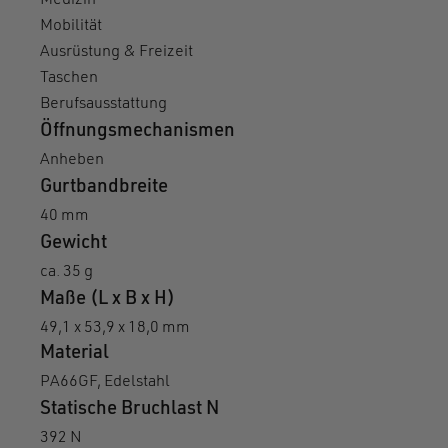
Medizin
Mobilität
Ausrüstung & Freizeit
Taschen
Berufsausstattung
Öffnungsmechanismen
Anheben
Gurtbandbreite
40 mm
Gewicht
ca. 35 g
Maße (L x B x H)
49,1 x 53,9 x 18,0 mm
Material
PA66GF, Edelstahl
Statische Bruchlast N
392 N