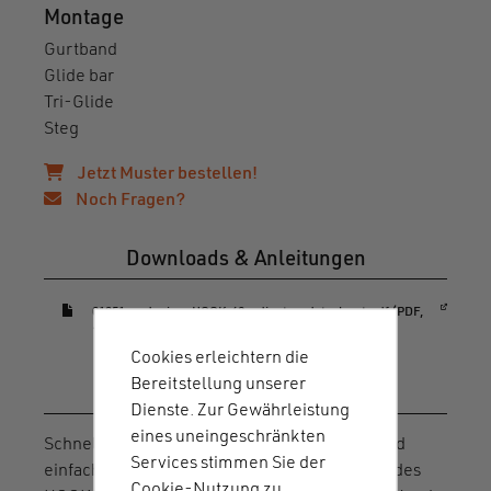
Montage
Gurtband
Glide bar
Tri-Glide
Steg
Jetzt Muster bestellen!
Noch Fragen?
Downloads & Anleitungen
(öffnet in einem neuen Fenster)
01251-redesign-HOOK-40-adjuster-datasheet.pdf (PDF,
105 KB)
Cookies erleichtern die
Bereitstellung unserer
Artikelbeschreibung
Dienste. Zur Gewährleistung
eines uneingeschränkten
Schnelles Justieren, sicheres Verschließen und
Services stimmen Sie der
einfache Bedienung sind die Hauptmerkmale des
Cookie-Nutzung zu.