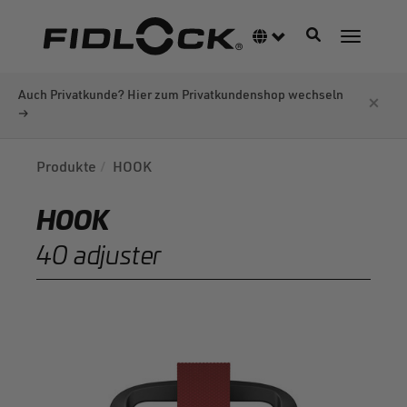
Direkt
zum
Navigation akti
Sprachumschalter
Navigati
Inhalt
Auch Privatkunde? Hier zum Privatkundenshop wechseln
×
→
Produkte
HOOK
HOOK
40 adjuster