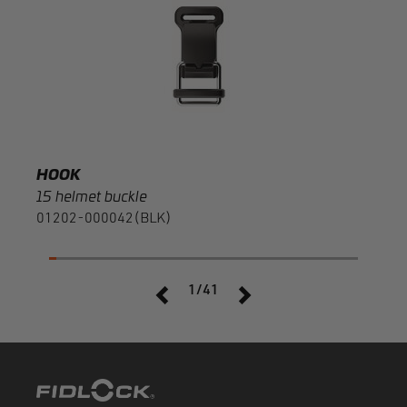
F120
HOOK
15 helmet buckle
01202-000042(BLK)
1/41