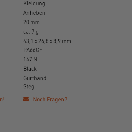
Kleidung
Anheben
20 mm
ca. 7 g
43,1 x 26,8 x 8,9 mm
PA66GF
147 N
Black
Gurtband
Steg
n!
Noch Fragen?