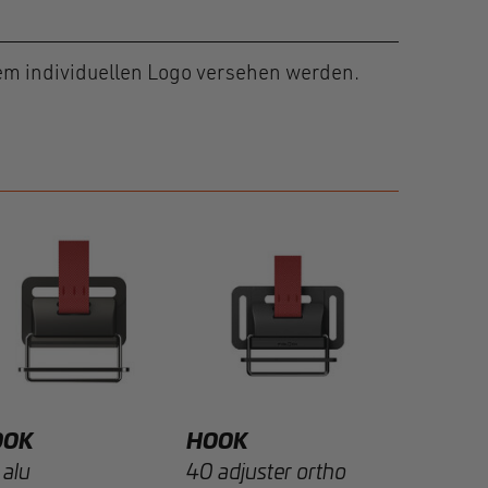
em individuellen Logo versehen werden.
HOOK
20 rope 
F1226-00
OOK
HOOK
 alu
40 adjuster ortho