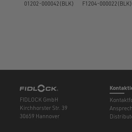
01202-000042(BLK)
F1204-000022(BLK)
Kontakti
FIDLOCK GmbH
Kontaktf
Kirchhorster Str. 39
Ansprec
30659 Hannover
Distribu