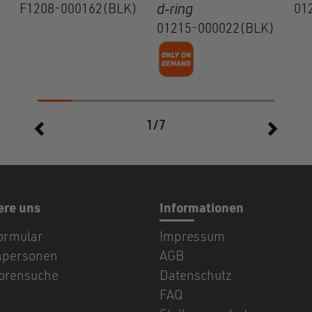
F1208-000162(BLK)
d-ring
01
01215-000022(BLK)
1/7
ere uns
Informationen
ormular
Impressum
hpersonen
AGB
torensuche
Datenschutz
FAQ