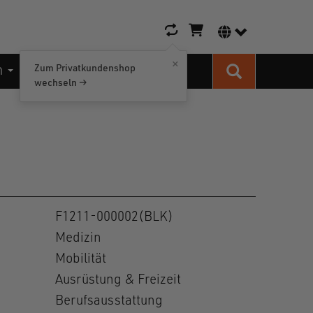
Warenkorb-Icon
Sprachumschalt
×
n
Kontakt
Zum Privatkundenshop
Suche
wechseln →
F1211-000002(BLK)
Medizin
Mobilität
Ausrüstung & Freizeit
Berufsausstattung