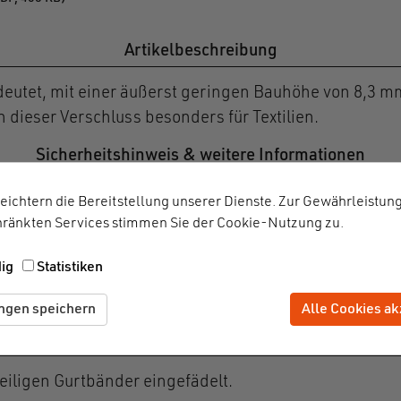
Artikelbeschreibung
deutet, mit einer äußerst geringen Bauhöhe von 8,3 
 dieser Verschluss besonders für Textilien.
Sicherheitshinweis & weitere Informationen
n geeignet.
eichtern die Bereitstellung unserer Dienste. Zur Gewährleistun
ränkten Services stimmen Sie der Cookie-Nutzung zu.
Einsatzgebiet
ig
Statistiken
hlusslösung der HOOK Produktfamilie und eignet sich b
tuhren, Bekleidung und anderen Textilien.
Alle Cookies ak
Zustimmung zu
ungen speichern
Montage
eiligen Gurtbänder eingefädelt.