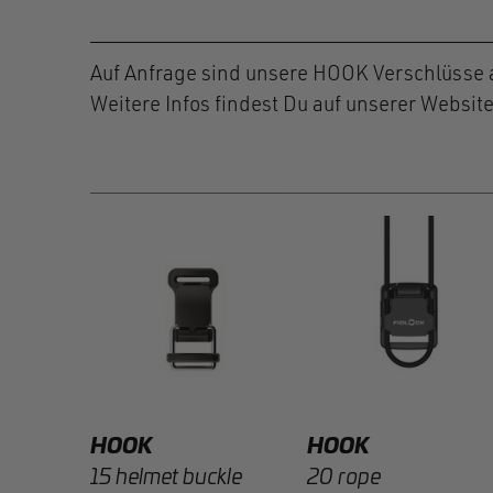
Auf Anfrage sind unsere HOOK Verschlüsse 
Weitere Infos findest Du auf unserer Websit
e RC
R
HOOK
HOOK
15 helmet buckle
20 rope