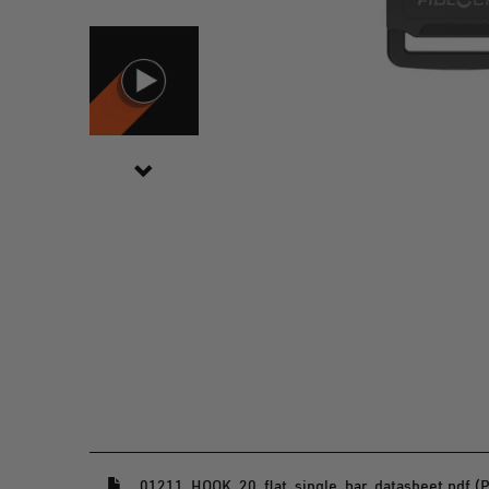
(öffnet in einem neuen Fenster)
01211_HOOK_20_flat_single_bar_datasheet.pdf (P