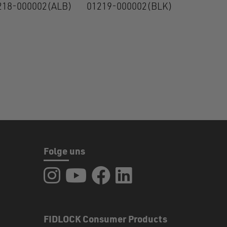
218-000002(ALB)
01219-000002(BLK)
Folge uns
FIDLOCK auf Instagram
FIDLOCK auf YouTube
FIDLOCK auf Facebook
FIDLOCK auf LinkedIn
FIDLOCK Consumer Products