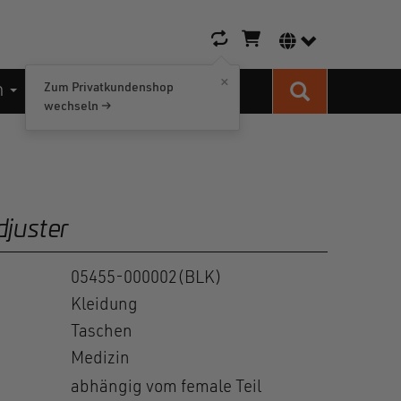
Warenkorb-Icon
Sprachumschalt
×
n
Kontakt
Zum Privatkundenshop
Suche
wechseln →
djuster
05455-000002(BLK)
Kleidung
Taschen
Medizin
abhängig vom female Teil