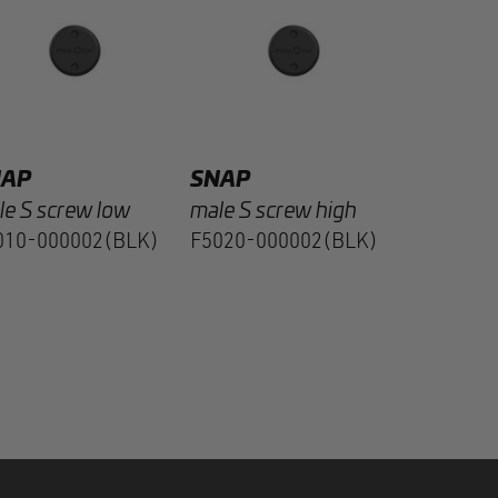
male S sc
(Alu) low
05033-0
NAP
SNAP
le S screw low
male S screw high
010-000002(BLK)
F5020-000002(BLK)