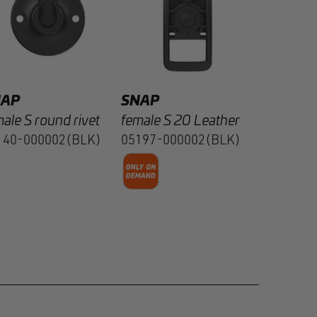
05200-00
NAP
SNAP
ale S round rivet
female S 20 Leather
140-000002(BLK)
05197-000002(BLK)