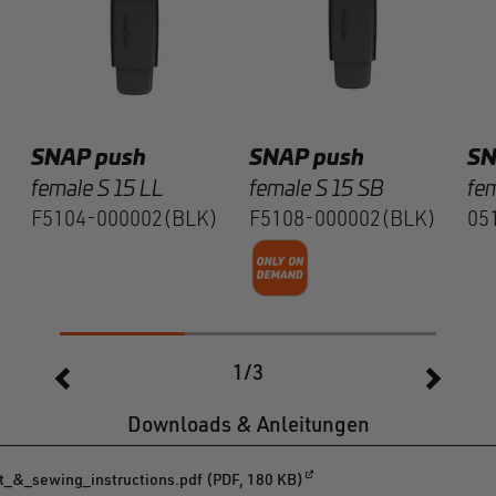
SNAP push
SNAP push
S
female S 15 LL
female S 15 SB
fem
F5104-000002(BLK)
F5108-000002(BLK)
05
1/3
Downloads & Anleitungen
&_sewing_instructions.pdf (PDF, 180 KB)