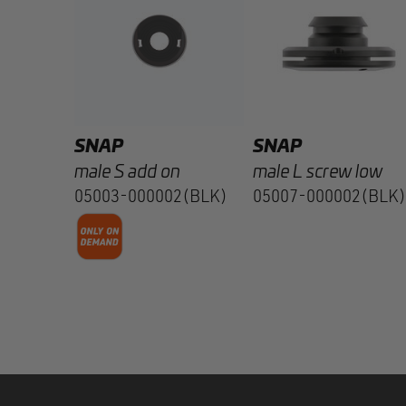
able
2(BLK)
SNAP
SNAP
male S add on
male L screw low
05003-000002(BLK)
05007-000002(BLK)