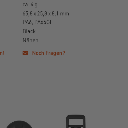
ca. 4 g
65,8 x 25,8 x 8,1 mm
PA6, PA66GF
Black
Nähen
n!
Noch Fragen?
SNAP
female S 