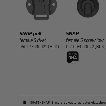
2(BLK)
SNAP pull
SNAP
female S rivet
female S screw low
05017-000022(BLK)
05100-000022(BLK)
(öffnet in einem neuen Fenster)
05455-SNAP_S_male_sewable_adjuster-datasheet_