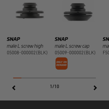
SNAP
SNAP
S
male L screw high
male L screw cap
ma
05008-000002(BLK)
05009-000002(BLK)
F5
1/10