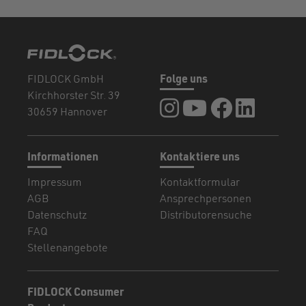
FIDLOCK GmbH
Folge uns
Kirchhorster Str. 39
FIDLOCK auf Instagram
FIDLOCK auf YouTub
FIDLOCK auf F
FIDLOCK a
30659 Hannover
Informationen
Kontaktiere uns
Impressum
Kontaktformular
AGB
Ansprechpersonen
Datenschutz
Distributorensuche
FAQ
Stellenangebote
FIDLOCK Consumer