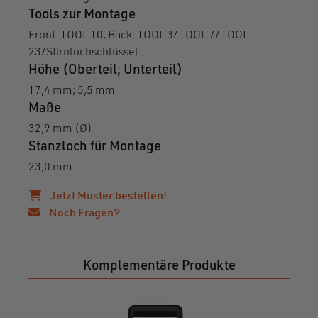
Tools zur Montage
Front: TOOL 10; Back: TOOL 3/TOOL 7/TOOL
23/Stirnlochschlüssel
Höhe (Oberteil; Unterteil)
17,4 mm; 5,5 mm
Maße
32,9 mm (Ø)
Stanzloch für Montage
23,0 mm
Jetzt Muster bestellen!
Noch Fragen?
Komplementäre Produkte
SNAP