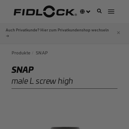
Direkt
zum
Navigation akti
Sprachumschalter
Navigati
Inhalt
Auch Privatkunde? Hier zum Privatkundenshop wechseln
×
→
Produkte
SNAP
SNAP
male L screw high