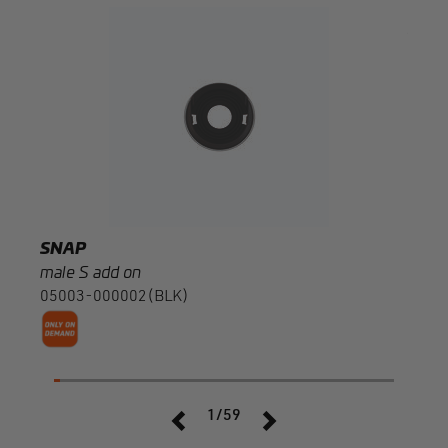
SNA
male 
0500
SNAP
male S add on
05003-000002(BLK)
1/59