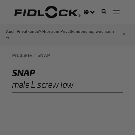
Direkt
zum
Navigation akti
Sprachumschalter
Navigati
Inhalt
Auch Privatkunde? Hier zum Privatkundenshop wechseln
×
→
Produkte
SNAP
SNAP
male L screw low