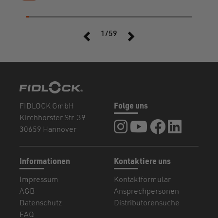
1/59
FIDLOCK GmbH
Folge uns
Kirchhorster Str. 39
FIDLOCK auf Instagram
FIDLOCK auf YouTub
FIDLOCK auf F
FIDLOCK a
30659 Hannover
Informationen
Kontaktiere uns
Impressum
Kontaktformular
AGB
Ansprechpersonen
Datenschutz
Distributorensuche
FAQ