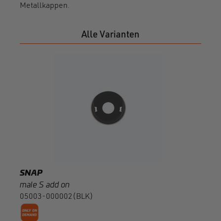
Metallkappen.
Alle Varianten
SNA
male 
0500
SNAP
male S add on
05003-000002(BLK)