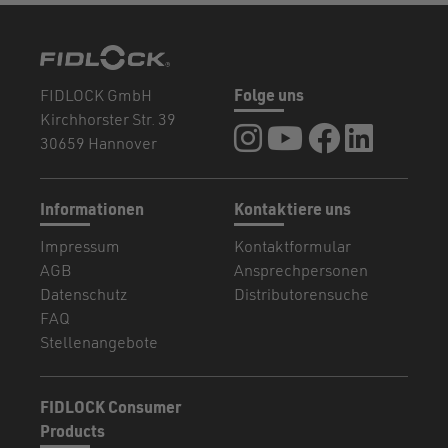
FIDLOCK GmbH
Folge uns
Kirchhorster Str. 39
FIDLOCK auf Instagram
FIDLOCK auf YouTub
FIDLOCK auf F
FIDLOCK a
30659 Hannover
Informationen
Kontaktiere uns
Impressum
Kontaktformular
AGB
Ansprechpersonen
Datenschutz
Distributorensuche
FAQ
Stellenangebote
FIDLOCK Consumer
Products