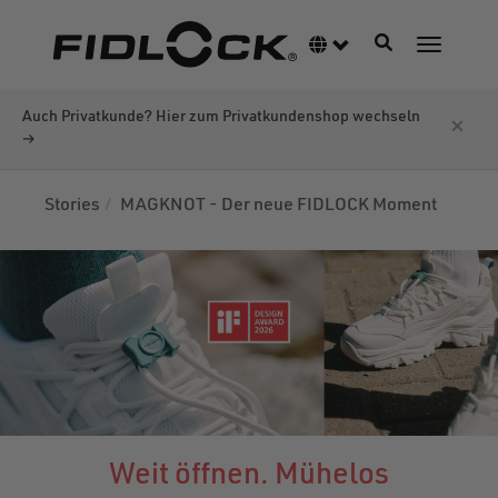
Direkt
zum
Navigation akti
Sprachumschalter
Navigati
Inhalt
Auch Privatkunde? Hier zum Privatkundenshop wechseln
×
→
Stories
MAGKNOT - Der neue FIDLOCK Moment
Weit öffnen. Mühelos