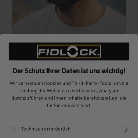
Der Schutz Ihrer Daten ist uns wichtig!
Wir verwenden Cookies und Third-Party-Tools, um die
Leistung der Website zu verbessern, Analysen
durchzuführen und Ihnen Inhalte bereitzustellen, die
Korbinian Engstler
für Sie relevant sind.
Korbinian Engstler ist fast immer auf dem Rad
Technisch erforderlich
unterwegs. Ob Mountainbike oder Gravelbike –