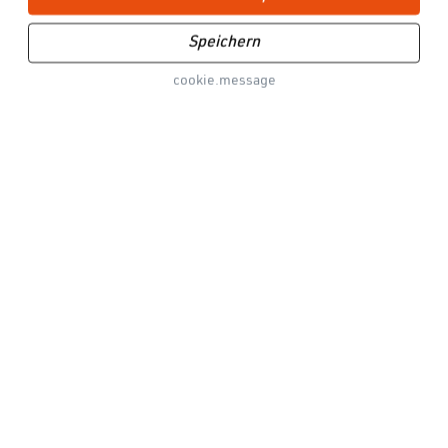
info-bike@fidlock.com
Speichern
Vertrag widerrufen
cookie.message
Service
Über uns
Social