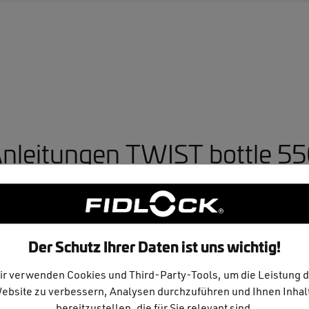
nleitungen TWIST bottle 5
Deutsch, English, Français, Português, Español, Italiano
Polski, Český, Slovenský, Русский, Agyar, Hrvatski
ภาษาไทย, bahasa Malaysia, 简中, 繁中, 한국어, 日本語
Der Schutz Ihrer Daten ist uns wichtig!
ir verwenden Cookies und Third-Party-Tools, um die Leistung d
ebsite zu verbessern, Analysen durchzuführen und Ihnen Inhal