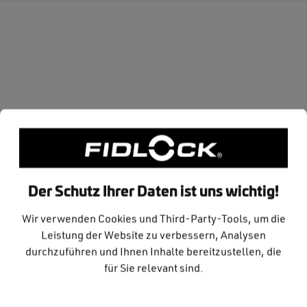
Zum Hauptinhalt springen
Anleitungen TWIST uni
connector xl
Deutsch, English, Français, Português, Español,
Der Schutz Ihrer Daten ist uns wichtig!
Italiano
Wir verwenden Cookies und Third-Party-Tools, um die
Polski, Český, Slovenský, Русский, Agyar, Hrvatski
Leistung der Website zu verbessern, Analysen
ภาษาไทย, bahasa Malaysia, 简中, 繁中, 한국어, 日本
durchzuführen und Ihnen Inhalte bereitzustellen, die
語
für Sie relevant sind.