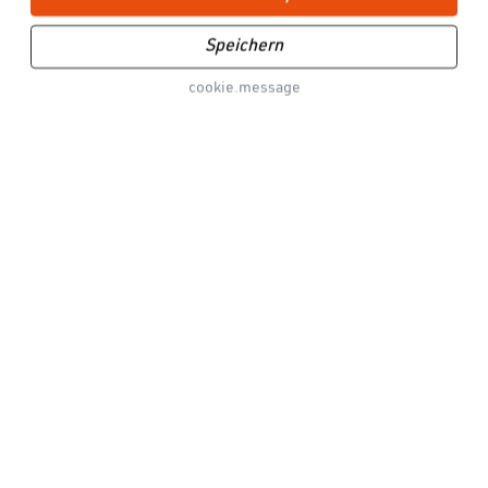
info-bike@fidlock.com
Speichern
Vertrag widerrufen
cookie.message
Service
Über uns
Social