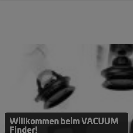
Zum Hauptinhalt springen
Willkommen beim VACUUM
Finder!