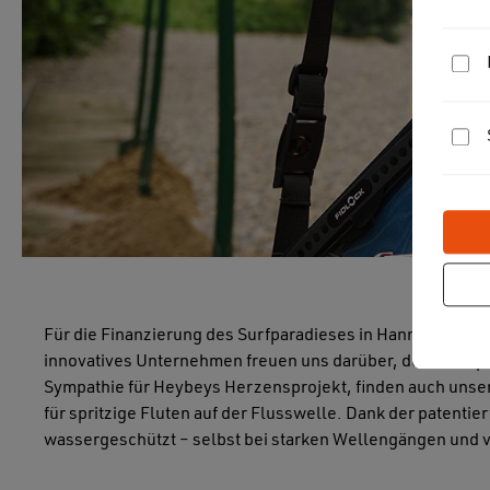
Für die Finanzierung des Surfparadieses in Hannover, we
innovatives Unternehmen freuen uns darüber, den Surfspor
Sympathie für Heybeys Herzensprojekt, finden auch unse
für spritzige Fluten auf der Flusswelle. Dank der patent
wassergeschützt – selbst bei starken Wellengängen und v