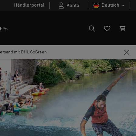
Händlerportal
Deutsch
Konto
E %
ersand mit DHL GoGreen