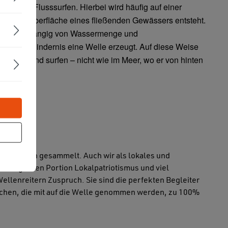
auch das Flusssurfen. Hierbei wird häufig auf einer
 auf der Oberfläche eines fließenden Gewässers entsteht.
ömung, abhängig von Wassermenge und
urch ein Hindernis eine Welle erzeugt. Auf diese Weise
e stehen und surfen – nicht wie im Meer, wo er von hinten
n wird.
ig Spenden gesammelt. Auch wir als lokales und
einer großen Portion Lokalpatriotismus und viel
Wellenreitern Zuspruch. Sie sind die perfekten Begleiter
tsachen, die mit auf die Welle genommen werden, zu 100%