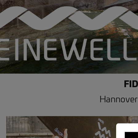
FID
Hannovera