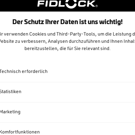
Das macht Szenekenner und P
Frühjahr 2022 soll eine küns
Schaulustige und Touristen i
Der Schutz Ihrer Daten ist uns wichtig!
Eisbachwelle in München, ho
Landeshauptstadt und erspa
ir verwenden Cookies und Third-Party-Tools, um die Leistung d
ans Meer.
ebsite zu verbessern, Analysen durchzuführen und Ihnen Inhal
bereitzustellen, die für Sie relevant sind.
Bereits in seiner Vergangenh
Attraktivität Hannovers geta
Technisch erforderlich
Surfer*innen vor oder nach d
Surfers Mag. Mit der enercity
Statistiken
und nicht-kommerzielle Attra
Hannover können sich bald in
Marketing
Surfen in der Gr
Mit der wachsenden Surfsze
Komfortfunktionen