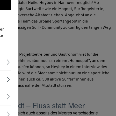
rojektinitiator Heiko Heybey in Hannover möglich! Ab
tlich erzeugte Surfwelle wie ein Magnet, Surfbegeisterte,
n die hannoversche Altstadt ziehen. Angelehnt an die
lt Heybeys Team das urbane Sportangebot in die
rt der ansässigen Surf-Community zukünftig den langen Weg
er
te
eit hat der Projektbetreiber und Gastronom viel für die
n, aktuell fehle es aber noch an einem „Homespot“, an dem
er Arbeit surfen können, so Heybey in einem Interview des
 Leinewelle wird die Stadt somit nicht nur um eine sportliche
ktion reicher, auch ca. 500 aktive Surfer*innen aus
s kühle Nass nahe der Altstadt stürzen.
oßstadt – Fluss statt Meer
ne haben sich auch abseits des Meeres verschiedene