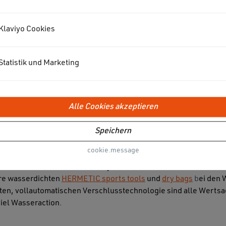
Surfsysteme entwickelt – so 
stehenden Welle gesurft, die
Klaviyo Cookies
Mit der eigenen Wasserstr
Fließgeschwindigkeit, wird d
kann der Surfer auf der Well
Statistik und Marketing
durch die Welle angeschobe
Alle Cookies akzeptieren
Speichern
cookie.message
rden unter der Surfcommunity und weiteren Unterstützern, fleiß
t in Hannover mit diesem Projekt finanziell zu fördern. Neben 
re wasserdichten
HERMETIC sports tools
und
dry bags
b
ei den 
ierten, vollautomatischen Verschlusstechnologie sind alle Wer
iel Wasseraction.