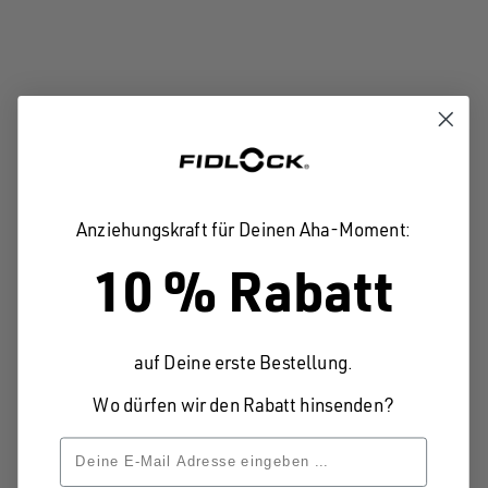
Anziehungskraft für Deinen Aha-Moment:
10 % Rabatt
Die Produkte und Technologien von GOOPER und
auf Deine erste Bestellung.
FIDLOCK decken sich bei der Verwendung von
Wo dürfen wir den Rabatt hinsenden?
Neodym-Magneten, die eine sichere Verriegelung
und eine hohe Benutzerfreundlichkeit
gewährleisten: FIDLOCK kombiniert die
Eigenschaften eines mechanischen Verschlusses