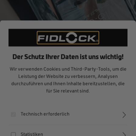
Der Schutz Ihrer Daten ist uns wichtig!
FIDLOCK unterzeichnet
Wir verwenden Cookies und Third-Party-Tools, um die
Leistung der Website zu verbessern, Analysen
exklusiven Lizenzvertrag mit
durchzuführen und Ihnen Inhalte bereitzustellen, die
GOOPER
für Sie relevant sind.
Nach vielen erfolgreichen Jahren
in der Verschlussindustrie
Technisch erforderlich
ermöglicht das Wachstum von
FIDLOCK nun die Integration
weiterer innovativer Marken
Statistiken