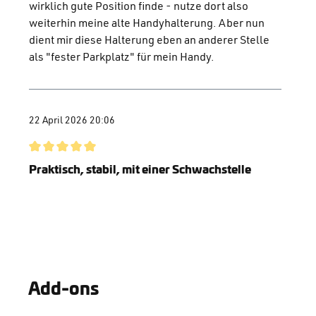
wirklich gute Position finde - nutze dort also
weiterhin meine alte Handyhalterung. Aber nun
dient mir diese Halterung eben an anderer Stelle
als "fester Parkplatz" für mein Handy.
22 April 2026 20:06
Review with rating of 5 out of 5 stars
Praktisch, stabil, mit einer Schwachstelle
Der Fidlock Vakuum-magnetische Smartphone-
Halter überzeugt durch seine hochwertige
Verarbeitung und das clevere Kombinationsprinzip
aus Vakuum und Magnet. Im Alltag bietet die
Halterung einen zuverlässigen und sicheren Halt,
lediglich bei intensiver, längerer
Add-ons
Sonneneinstrahlung zeigt das System eine