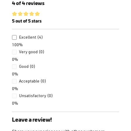
4 of 4 reviews
Average rating of 5 out of 5 stars
5 out of 5 stars
Excellent (4)
100%
Very good (0)
0%
Good (0)
0%
Acceptable (0)
0%
Unsatisfactory (0)
0%
Leave a review!