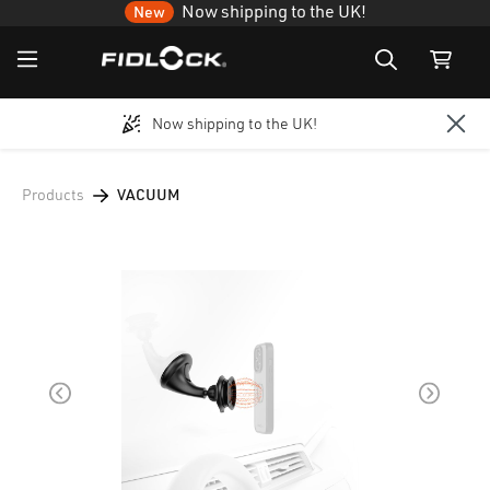
Now shipping to the UK!
New
Now shipping to the UK!
Skip to main content
Products
VACUUM
Skip image gallery