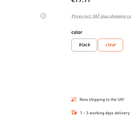
€19.99*
Prices incl. VAT plus shipping c
Select
color
black
clear
Now shipping to the UK!
1 - 3 working days delivery