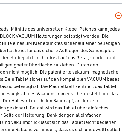
ady. Mithilfe des universellen Klebe-Patches kann jedes
FIDLOCK VACUUM Halterungen befestigt werden. Die
ilfe eines 3M Klebepunktes sicher auf einer beliebigen
Oberfläche ist für das sichere Aufliegen des Saugnapfes
 den Klebepatch nicht direkt auf das Gerät, sondern auf
mit geeigneter Oberfläche zu kleben. Durch den
aden nicht möglich. Die patentierte vakuum-magnetische
dass Dein Tablet sicher auf den kompatiblen VACUUM bases
ässig befestigt ist. Die Magnetkraft zentriert das Tablet
t die Saugkraft des Vakuums immer sichergestellt und das
. Der Halt wird durch den Saugnapf, an dem ein
ich gesichert. Gelöst wird das Tablet über einfaches
r Seite der Halterung. Dank der genial einfachen
 und Vakuumdruck lässt sich das Tablet leicht bedienen
ei eine Ratsche verhindert, dass es sich ungewollt selbst