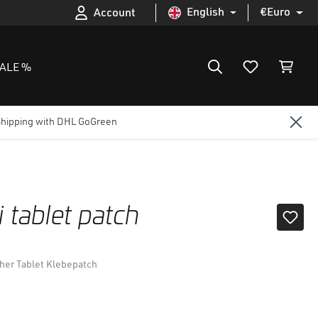
English
€
Euro
Account
ALE %
Shipping with DHL GoGreen
tablet patch
her Tablet Klebepatch