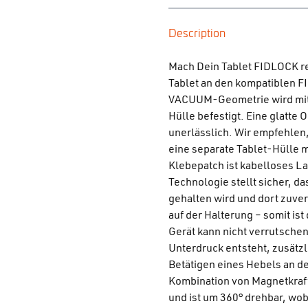
Description
Mach Dein Tablet FIDLOCK re
Tablet an den kompatiblen 
VACUUM-Geometrie wird mit H
Hülle befestigt. Eine glatte 
unerlässlich. Wir empfehlen,
eine separate Tablet-Hülle 
Klebepatch ist kabelloses L
Technologie stellt sicher, 
gehalten wird und dort zuverl
auf der Halterung – somit is
Gerät kann nicht verrutschen
Unterdruck entsteht, zusätzl
Betätigen eines Hebels an de
Kombination von Magnetkraft
und ist um 360° drehbar, wob