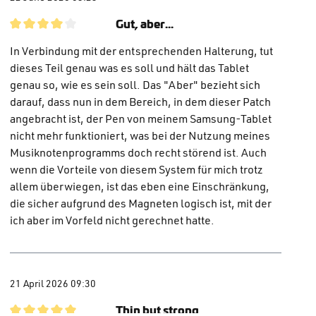
Gut, aber...
Review with rating of 4 out of 5 stars
In Verbindung mit der entsprechenden Halterung, tut
dieses Teil genau was es soll und hält das Tablet
genau so, wie es sein soll. Das "Aber" bezieht sich
darauf, dass nun in dem Bereich, in dem dieser Patch
angebracht ist, der Pen von meinem Samsung-Tablet
nicht mehr funktioniert, was bei der Nutzung meines
Musiknotenprogramms doch recht störend ist. Auch
wenn die Vorteile von diesem System für mich trotz
allem überwiegen, ist das eben eine Einschränkung,
die sicher aufgrund des Magneten logisch ist, mit der
ich aber im Vorfeld nicht gerechnet hatte.
21 April 2026 09:30
Thin but strong