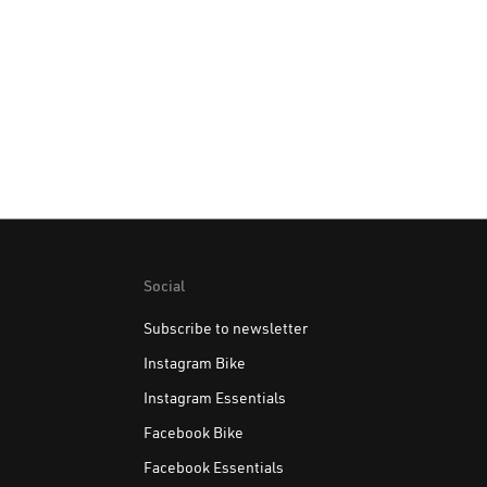
Review with rating of 5 out of 5 stars
This product works well for me, it can even hold my
tablet upside down. It is the thinnest solution in this
categorie I know.
But keep in mind to center the patch, especially with
tablets, otherwise the tablet could easily drop.
Also keep in mind that a tablet is larger than a phone
and what that means for mounting it on for example a
bicycle.
One comment is that I have not found a difference
between the phone and tablet vacuum uni patches.
Social
Subscribe to newsletter
Instagram Bike
Instagram Essentials
Facebook Bike
Facebook Essentials