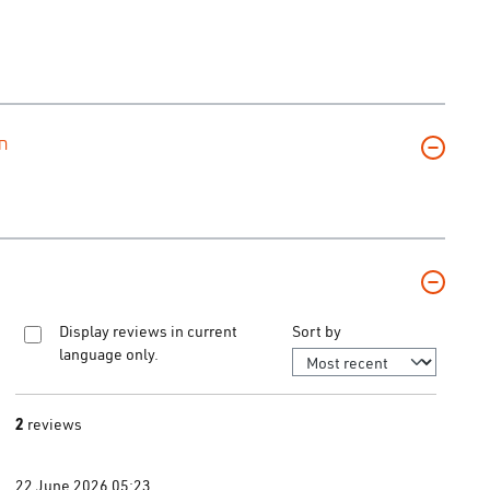
n
Sort by
Display reviews in current
language only.
2
reviews
 stars
22 June 2026 05:23