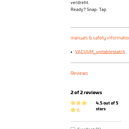
verdreht.
Ready? Snap. Tap.
manuals & safety informatio
VACUUM_unitabletpatch
Reviews
2 of 2 reviews
4.5 out of 5
stars
Average rating of 4.5 out of 5