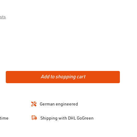
osts
Add to shopping cart
German engineered
 time
Shipping with DHL GoGreen