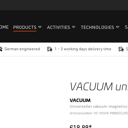
OME
S
PRODUCTS
ACTIVITIES
TECHNOLOGIES
German engineered
1 - 3 working days delivery time
VACUUM uni 
VACUUM
Universeller vakuum-magnetisc
Articlenumber: VC-01610-P0002(CLR)