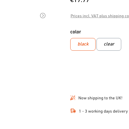
€19.99*
Prices incl. VAT plus shipping c
Select
color
black
clear
Now shipping to the UK!
1 - 3 working days delivery