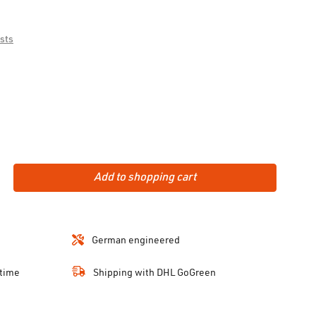
osts
Add to shopping cart
German engineered
 time
Shipping with DHL GoGreen