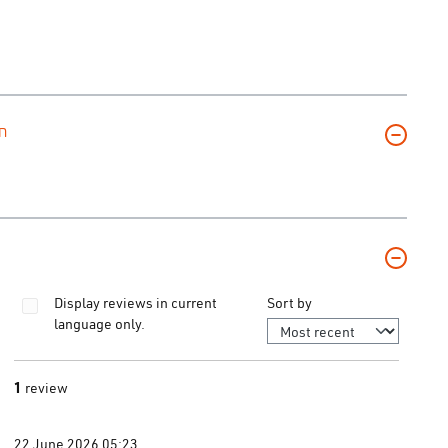
n
Sort by
Display reviews in current
language only.
tars
1
review
22 June 2026 05:23