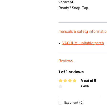
verdreht.
Ready? Snap. Tap.
manuals & safety informatio
VACUUM_unitabletpatch
Reviews
1 of 1 reviews
4 out of 5
stars
Average rating of 4 out of 5 s
Excellent (0)