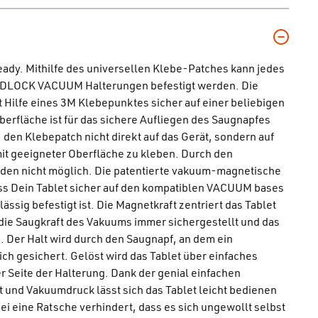
ady. Mithilfe des universellen Klebe-Patches kann jedes
FIDLOCK VACUUM Halterungen befestigt werden. Die
ilfe eines 3M Klebepunktes sicher auf einer beliebigen
Oberfläche ist für das sichere Aufliegen des Saugnapfes
 den Klebepatch nicht direkt auf das Gerät, sondern auf
mit geeigneter Oberfläche zu kleben. Durch den
aden nicht möglich. Die patentierte vakuum-magnetische
dass Dein Tablet sicher auf den kompatiblen VACUUM bases
ässig befestigt ist. Die Magnetkraft zentriert das Tablet
t die Saugkraft des Vakuums immer sichergestellt und das
. Der Halt wird durch den Saugnapf, an dem ein
ich gesichert. Gelöst wird das Tablet über einfaches
r Seite der Halterung. Dank der genial einfachen
 und Vakuumdruck lässt sich das Tablet leicht bedienen
ei eine Ratsche verhindert, dass es sich ungewollt selbst