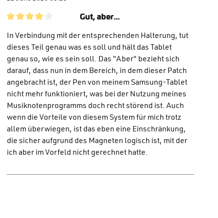
Gut, aber...
Review with rating of 4 out of 5 stars
In Verbindung mit der entsprechenden Halterung, tut
dieses Teil genau was es soll und hält das Tablet
genau so, wie es sein soll. Das "Aber" bezieht sich
darauf, dass nun in dem Bereich, in dem dieser Patch
angebracht ist, der Pen von meinem Samsung-Tablet
nicht mehr funktioniert, was bei der Nutzung meines
Musiknotenprogramms doch recht störend ist. Auch
wenn die Vorteile von diesem System für mich trotz
allem überwiegen, ist das eben eine Einschränkung,
die sicher aufgrund des Magneten logisch ist, mit der
ich aber im Vorfeld nicht gerechnet hatte.