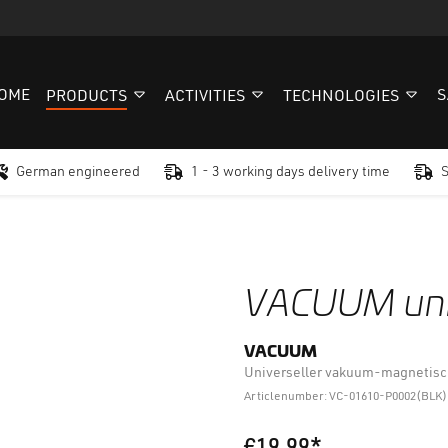
OME
S
PRODUCTS
ACTIVITIES
TECHNOLOGIES
German engineered
1 - 3 working days delivery time
VACUUM uni 
VACUUM
Universeller vakuum-magnetisc
Articlenumber: VC-01610-P0002(BLK)