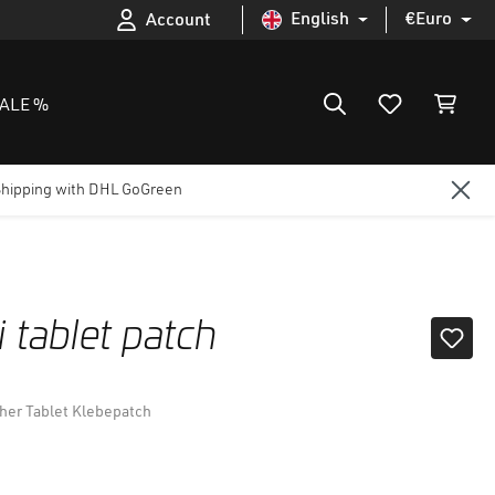
English
€
Euro
Account
ALE %
Shipping with DHL GoGreen
tablet patch
her Tablet Klebepatch