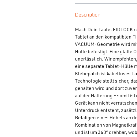
Description
Mach Dein Tablet FIDLOCK re
Tablet an den kompatiblen 
VACUUM-Geometrie wird mit H
Hülle befestigt. Eine glatte 
unerlässlich. Wir empfehlen,
eine separate Tablet-Hülle 
Klebepatch ist kabelloses L
Technologie stellt sicher, 
gehalten wird und dort zuverl
auf der Halterung – somit is
Gerät kann nicht verrutschen
Unterdruck entsteht, zusätzl
Betätigen eines Hebels an de
Kombination von Magnetkraft
und ist um 360° drehbar, wob