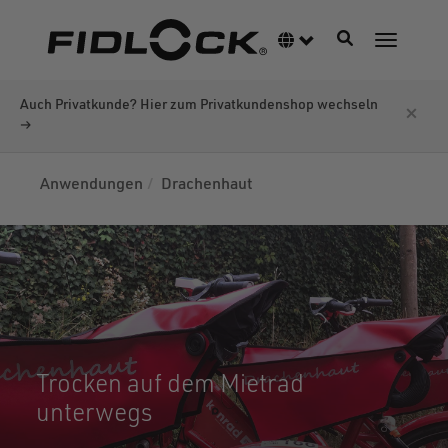
Direkt
zum
Navigation akti
Sprachumschalter
Navigati
Inhalt
Auch Privatkunde? Hier zum Privatkundenshop wechseln
×
→
Anwendungen
Drachenhaut
Trocken auf dem Mietrad
unterwegs