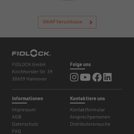
SNAP Verschlüsse
FIDLOCK GmbH
Folge uns
Kirchhorster Str. 39
FIDLOCK auf Instagram
FIDLOCK auf YouTub
FIDLOCK auf F
FIDLOCK a
30659 Hannover
Informationen
Kontaktiere uns
Impressum
Kontaktformular
AGB
Ansprechpersonen
Datenschutz
Distributorensuche
FAQ