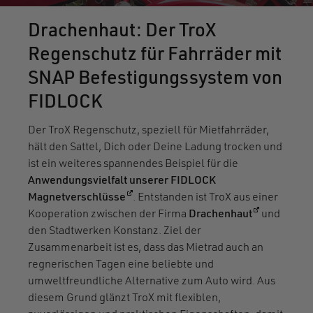
Drachenhaut: Der TroX
Regenschutz für Fahrräder mit
SNAP Befestigungssystem von
FIDLOCK
Der TroX Regenschutz, speziell für Mietfahrräder,
hält den Sattel, Dich oder Deine Ladung trocken und
ist ein weiteres spannendes Beispiel für die
Anwendungsvielfalt unserer FIDLOCK
(öffnet in einem neuen Fenster)
Magnetverschlüsse
. Entstanden ist TroX aus einer
(öffnet in e
Kooperation zwischen der Firma
Drachenhaut
und
den Stadtwerken Konstanz. Ziel der
Zusammenarbeit ist es, dass das Mietrad auch an
regnerischen Tagen eine beliebte und
umweltfreundliche Alternative zum Auto wird. Aus
diesem Grund glänzt TroX mit flexiblen,