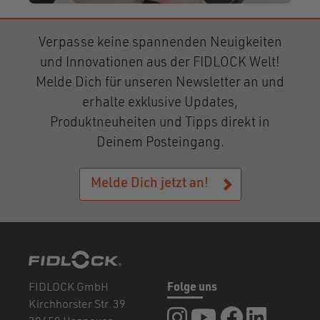
Verpasse keine spannenden Neuigkeiten
und Innovationen aus der FIDLOCK Welt!
Melde Dich für unseren Newsletter an und
erhalte exklusive Updates,
Produktneuheiten und Tipps direkt in
Deinem Posteingang.
Melde Dich jetzt an!
FIDLOCK GmbH
Folge uns
Kirchhorster Str. 39
FIDLOCK auf Instagram
FIDLOCK auf YouTub
FIDLOCK auf F
FIDLOCK a