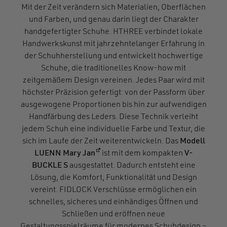
Mit der Zeit verändern sich Materialien, Oberflächen
und Farben, und genau darin liegt der Charakter
handgefertigter Schuhe. HTHREE verbindet lokale
Handwerkskunst mit jahrzehntelanger Erfahrung in
der Schuhherstellung und entwickelt hochwertige
Schuhe, die traditionelles Know-how mit
zeitgemäßem Design vereinen. Jedes Paar wird mit
höchster Präzision gefertigt: von der Passform über
ausgewogene Proportionen bis hin zur aufwendigen
Handfärbung des Leders. Diese Technik verleiht
jedem Schuh eine individuelle Farbe und Textur, die
sich im Laufe der Zeit weiterentwickeln. Das
Modell
(öffnet in einem neuen Fenster)
LUENN Mary Jan
ist mit dem kompakten
V-
BUCKLE S
ausgestattet. Dadurch entsteht eine
Lösung, die Komfort, Funktionalität und Design
vereint. FIDLOCK Verschlüsse ermöglichen ein
schnelles, sicheres und einhändiges Öffnen und
Schließen und eröffnen neue
Gestaltungsspielräume für modernes Schuhdesign –