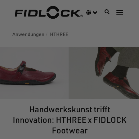
Direkt
zum
Navigation akti
Sprachumschalter
Navigati
Inhalt
Anwendungen
HTHREE
Handwerkskunst trifft
Innovation: HTHREE x FIDLOCK
Footwear