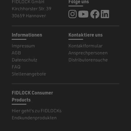
FIDLOCK GmbH
Folge uns
Kirchhorster Str. 39
FIDLOCK auf Instagram
FIDLOCK auf YouTub
FIDLOCK auf F
FIDLOCK a
30659 Hannover
Informationen
Kontaktiere uns
Impressum
Kontaktformular
AGB
Ansprechpersonen
Datenschutz
Distributorensuche
FAQ
Stellenangebote
FIDLOCK Consumer
Products
Hier geht's zu FIDLOCKs
Endkundenprodukten