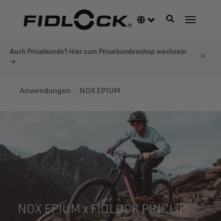
Direkt
zum
Navigation akti
Sprachumschalter
Navigati
Inhalt
Auch Privatkunde? Hier zum Privatkundenshop wechseln
×
→
Anwendungen
NOX EPIUM
NOX EPIUM x FIDLOCK PINCLIP