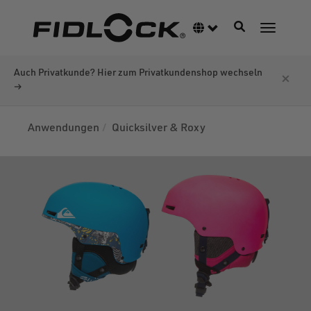
Direkt
zum
Navigation akti
Sprachumschalter
Navigati
Inhalt
Auch Privatkunde? Hier zum Privatkundenshop wechseln
×
→
Anwendungen
Quicksilver & Roxy