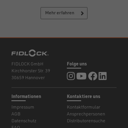
Mehr erfahren
FIDLOCK GmbH
Folge uns
Kirchhorster Str. 39
FIDLOCK auf Instagram
FIDLOCK auf YouTub
FIDLOCK auf F
FIDLOCK a
30659 Hannover
Informationen
Kontaktiere uns
Impressum
Kontaktformular
AGB
Ansprechpersonen
Datenschutz
Distributorensuche
FAQ