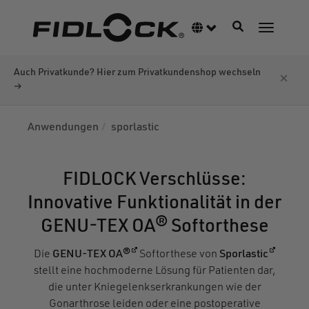
Direkt
zum
Navigation akti
Sprachumschalter
Navigati
Inhalt
Auch Privatkunde? Hier zum Privatkundenshop wechseln
×
→
Anwendungen
sporlastic
FIDLOCK Verschlüsse:
Innovative Funktionalität in der
GENU-TEX OA® Softorthese
(öffnet in einem neuen Fenster)
(öffnet 
Die
GENU-TEX OA®
Softorthese von
Sporlastic
stellt eine hochmoderne Lösung für Patienten dar,
die unter Kniegelenkserkrankungen wie der
Gonarthrose leiden oder eine postoperative