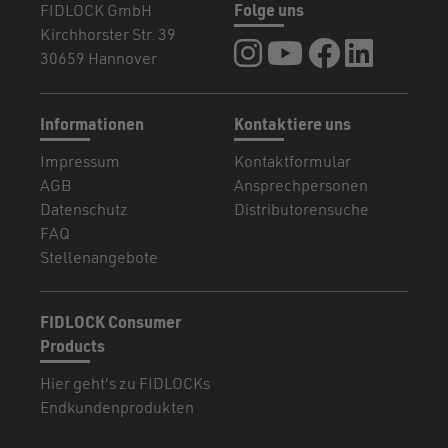
FIDLOCK GmbH
Folge uns
Kirchhorster Str. 39
FIDLOCK auf Instagram
FIDLOCK auf YouTub
FIDLOCK auf F
FIDLOCK a
30659 Hannover
Informationen
Kontaktiere uns
Impressum
Kontaktformular
AGB
Ansprechpersonen
Datenschutz
Distributorensuche
FAQ
Stellenangebote
FIDLOCK Consumer
Products
Hier geht's zu FIDLOCKs
Endkundenprodukten