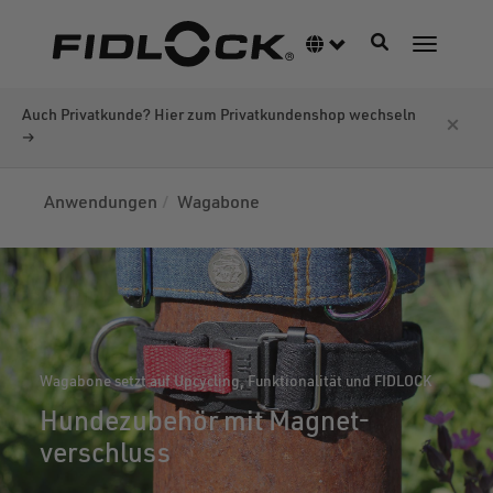
Direkt
zum
Navigation akti
Sprachumschalter
Navigati
Inhalt
Auch Privatkunde? Hier zum Privatkundenshop wechseln
×
→
Anwendungen
Wagabone
Wagabone setzt auf Upcycling, Funktionalität und FIDLOCK
Hundezubehör mit Magnet-
verschluss