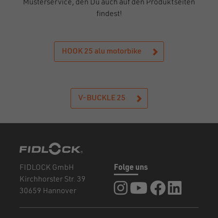
Musterservice, den Du auch auf den Produktseiten
findest!
HOOK 25 alu motorbike
V-BUCKLE 25
FIDLOCK GmbH
Folge uns
Kirchhorster Str. 39
FIDLOCK auf Instagram
FIDLOCK auf YouTub
FIDLOCK auf F
FIDLOCK a
30659 Hannover