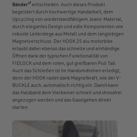
(öffnet in einem neuen Fenster)
Bänder
entschieden. Auch dieses Produkt
begeistert durch hochwertige Handarbeit, dem
Upcycling von wiederstandfähigem Jeans-Material,
durch elegantes Design und edle Komponenten wie
robuste Leiterstege aus Metall und dem langlebigen
Magnetverschluss. Der HOOK 25 alu motorbike
erlaubt dabei ebenso das schnelle und einhändige
Öffnen dank der typischen Funktionalität von
FIDLOCK und dem roten, gut greifbaren Pull Tab.
Auch das Schließen ist im Handumdrehen erledigt,
denn der HOOK rastet dank Magnetkraft, wie der V-
BUCKLE auch, automatisch richtig ein. Damit kann
das Halsband dem Vierbeiner schnell und stressfrei
angezogen werden und das Gassigehen direkt
starten.