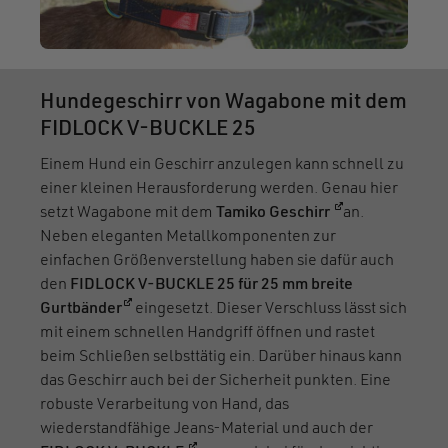
Hundegeschirr von Wagabone mit dem
FIDLOCK V-BUCKLE 25
Einem Hund ein Geschirr anzulegen kann schnell zu
einer kleinen Herausforderung werden. Genau hier
(öffnet in eine
setzt Wagabone mit dem
Tamiko Geschirr
an.
Neben eleganten Metallkomponenten zur
einfachen Größenverstellung haben sie dafür auch
den
FIDLOCK V-BUCKLE 25 für 25 mm breite
(öffnet in einem neuen Fenster)
Gurtbänder
eingesetzt. Dieser Verschluss lässt sich
mit einem schnellen Handgriff öffnen und rastet
beim Schließen selbsttätig ein. Darüber hinaus kann
das Geschirr auch bei der Sicherheit punkten. Eine
robuste Verarbeitung von Hand, das
wiederstandfähige Jeans-Material und auch der