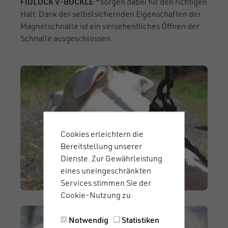
(öffnet in einem neuen Fenster)
FIDLOCK V-BUCKLE
sorgen dabei für den richtigen
Halt. Dank der selbstsichernden Eigenschaften der
Magnetschnalle ist ein versehentliches Öffnen der
Schnalle ausgeschlossen.
Cookies erleichtern die
Bereitstellung unserer
Dienste. Zur Gewährleistung
eines uneingeschränkten
Services stimmen Sie der
Cookie-Nutzung zu.
Notwendig
Statistiken