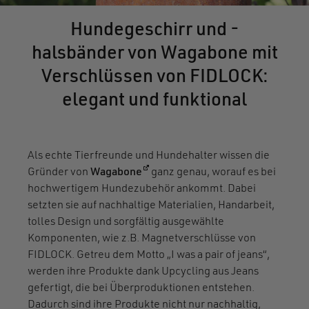
Hundegeschirr und -
halsbänder von Wagabone mit
Verschlüssen von FIDLOCK:
elegant und funktional
Als echte Tierfreunde und Hundehalter wissen die
(öffnet in einem neuen Fenster)
Gründer von
Wagabone
ganz genau, worauf es bei
hochwertigem Hundezubehör ankommt. Dabei
setzten sie auf nachhaltige Materialien, Handarbeit,
tolles Design und sorgfältig ausgewählte
Komponenten, wie z.B. Magnetverschlüsse von
FIDLOCK. Getreu dem Motto „I was a pair of jeans“,
werden ihre Produkte dank Upcycling aus Jeans
gefertigt, die bei Überproduktionen entstehen.
Dadurch sind ihre Produkte nicht nur nachhaltig,